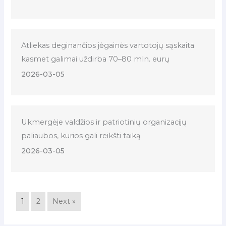
Atliekas deginančios jėgainės vartotojų sąskaita
kasmet galimai uždirba 70–80 mln. eurų
2026-03-05
Ukmergėje valdžios ir patriotinių organizacijų
paliaubos, kurios gali reikšti taiką
2026-03-05
1
2
Next »