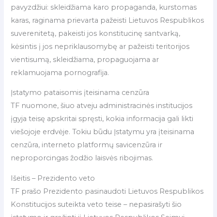
pavyzdžiui: skleidžiama karo propaganda, kurstomas
karas, raginama prievarta pažeisti Lietuvos Respublikos
suverenitetą, pakeisti jos konstitucinę santvarką,
kėsintis į jos nepriklausomybę ar pažeisti teritorijos
vientisumą, skleidžiama, propaguojama ar
reklamuojama pornografija.
Įstatymo pataisomis įteisinama cenzūra
TF nuomone, šiuo atveju administracinės institucijos
įgyja teisę apskritai spręsti, kokia informacija gali likti
viešojoje erdvėje. Tokiu būdu Įstatymu yra įteisinama
cenzūra, interneto platformų savicenzūra ir
neproporcingas žodžio laisvės ribojimas.
Išeitis – Prezidento veto
TF prašo Prezidento pasinaudoti Lietuvos Respublikos
Konstitucijos suteikta veto teise – nepasirašyti šio