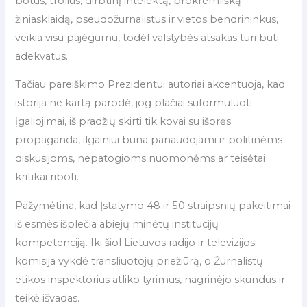
botus, trolius, dirbtinį intelektą, prokremlišką
žiniasklaidą, pseudožurnalistus ir vietos bendrininkus,
veikia visu pajėgumu, todėl valstybės atsakas turi būti
adekvatus.
Tačiau pareiškimo Prezidentui autoriai akcentuoja, kad
istorija ne kartą parodė, jog plačiai suformuluoti
įgaliojimai, iš pradžių skirti tik kovai su išorės
propaganda, ilgainiui būna panaudojami ir politinėms
diskusijoms, nepatogioms nuomonėms ar teisėtai
kritikai riboti.
Pažymėtina, kad Įstatymo 48 ir 50 straipsnių pakeitimai
iš esmės išplečia abiejų minėtų institucijų
kompetenciją. Iki šiol Lietuvos radijo ir televizijos
komisija vykdė transliuotojų priežiūrą, o Žurnalistų
etikos inspektorius atliko tyrimus, nagrinėjo skundus ir
teikė išvadas.