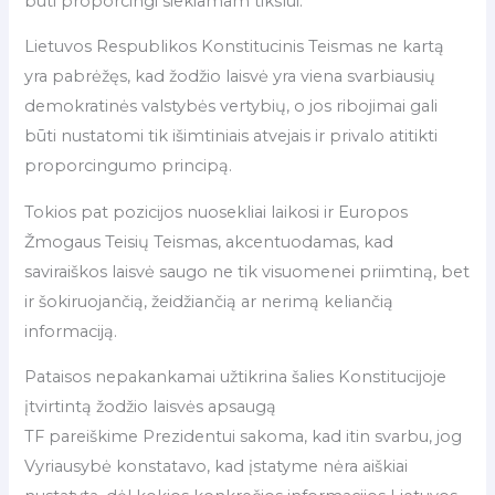
būti proporcingi siekiamam tikslui.
Lietuvos Respublikos Konstitucinis Teismas ne kartą
yra pabrėžęs, kad žodžio laisvė yra viena svarbiausių
demokratinės valstybės vertybių, o jos ribojimai gali
būti nustatomi tik išimtiniais atvejais ir privalo atitikti
proporcingumo principą.
Tokios pat pozicijos nuosekliai laikosi ir Europos
Žmogaus Teisių Teismas, akcentuodamas, kad
saviraiškos laisvė saugo ne tik visuomenei priimtiną, bet
ir šokiruojančią, žeidžiančią ar nerimą keliančią
informaciją.
Pataisos nepakankamai užtikrina šalies Konstitucijoje
įtvirtintą žodžio laisvės apsaugą
TF pareiškime Prezidentui sakoma, kad itin svarbu, jog
Vyriausybė konstatavo, kad įstatyme nėra aiškiai