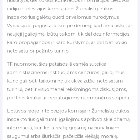
nustatyta, dėl kokios konkrečios informacijos Lietuvos
radijo ir televizijos komisija bei Žurnalistų etikos
inspektorius galėtų duoti privalomus nurodymus.
Vyriausybė pagrįstai atkreipė dėmesį, kad nėra aišku, ar
naujieji įgaliojimai būtų taikomi tik dėl dezinformacijos,
karo propagandos ir karo kurstymo, ar dėl bet kokio
neteisėtu pripažinto turinio.
TF nuomone, šios pataisos iš esmės suteikia
administracinėms institucijoms cenzūros įgaliojimus,
kurie gali būti taikomi ne tik akivaizdžiai neteisėtam
turiniui, bet ir visuomenei reikšmingoms diskusijoms,
politinei kritikai ar nepatogioms nuomonėms slopinti.
Lietuvos radijo ir televizijos komisija ir Žurnalistų etikos
inspektorius gali turėti įgaliojimus apriboti skleidžiamą
informacija, kuri kelia realią grėsmę nacionaliniam
saugumui arba šiurkščiai pažeidžia viešąją moralę,