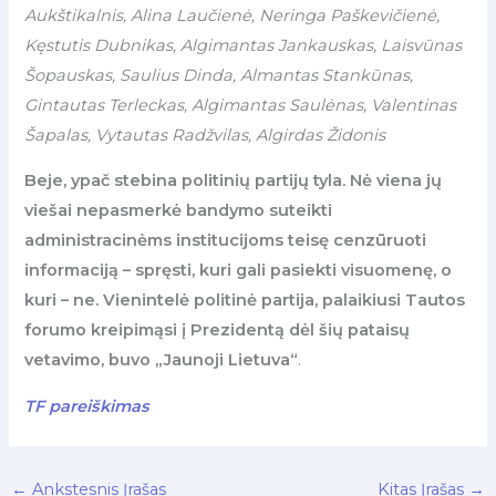
Aukštikalnis, Alina Laučienė, Neringa Paškevičienė,
Kęstutis Dubnikas, Algimantas Jankauskas, Laisvūnas
Šopauskas, Saulius Dinda, Almantas Stankūnas,
Gintautas Terleckas, Algimantas Saulėnas, Valentinas
Šapalas, Vytautas Radžvilas, Algirdas Židonis
Beje, ypač stebina politinių partijų tyla. Nė viena jų
viešai nepasmerkė bandymo suteikti
administracinėms institucijoms teisę cenzūruoti
informaciją – spręsti, kuri gali pasiekti visuomenę, o
kuri – ne. Vienintelė politinė partija, palaikiusi Tautos
forumo kreipimąsi į Prezidentą dėl šių pataisų
vetavimo, buvo „Jaunoji Lietuva“
.
TF pareiškimas
←
Ankstesnis Įrašas
Kitas Įrašas
→