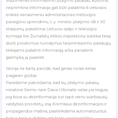
Visuomenės informavimo įstatymo pataisas, kuriomis
nepriimtina informacija gali būti pašalinta iš viešosios
erdvės vienasmeniu administracinės institucijos
pareigūno sprendimu, t. y. minėto įstatymo 48 ir 50
straipsnių pakeitimai Lietuvos radijo ir televizijos
komisijai bei Žurnalistų etikos inspektoriui suteikia teisę
duoti privalomus nurodymus tarpininkavimo paslaugų
teikėjams pašalinti informaciją arba panaikinti
galimybę ją pasiekti.
Istorija ne kartą parodė, kad gerais norais kelias
pragaran grįstas
Pareiškime pabrėžiama, kad šių įstatymo pataisų
iniciatorė Seimo narė Daiva Ulbinaitė viešai yra teigusi,
jog kova su dezinformacija turi tapti vienu svarbiausių
valstybės prioritetų, esą Kremliaus dezinformacijos ir
propagandos mašina, pasitelkdama automatizuotus