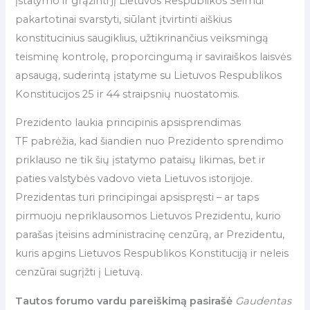
įstatymo ir grąžinti jį Lietuvos Respublikos Seimui
pakartotinai svarstyti, siūlant įtvirtinti aiškius
konstitucinius saugiklius, užtikrinančius veiksmingą
teisminę kontrolę, proporcingumą ir saviraiškos laisvės
apsaugą, suderintą įstatyme su Lietuvos Respublikos
Konstitucijos 25 ir 44 straipsnių nuostatomis.
Prezidento laukia principinis apsisprendimas
TF pabrėžia, kad šiandien nuo Prezidento sprendimo
priklauso ne tik šių įstatymo pataisų likimas, bet ir
paties valstybės vadovo vieta Lietuvos istorijoje.
Prezidentas turi principingai apsispręsti – ar taps
pirmuoju nepriklausomos Lietuvos Prezidentu, kurio
parašas įteisins administracinę cenzūrą, ar Prezidentu,
kuris apgins Lietuvos Respublikos Konstituciją ir neleis
cenzūrai sugrįžti į Lietuvą.
Tautos forumo vardu pareiškimą pasirašė
Gaudentas