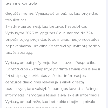
teisminę kontrolę.
Gegužės mėnesį Vyriausybė pripažino, kad projektas
tobulintinas
TF atkreipia dėmesį, kad Lietuvos Respublikos
Vyriausybė 2026 m. gegužės 6 d. nutarime Nr. 324
pripažino, jog projektas tobulintinas, nes jo nuostatos
nepakankamai užtikrina Konstitucijoje įtvirtintą žodžio
laisvės apsaugą.
Vyriausybė pati pažymėjo, kad Lietuvos Respublikos
Konstitucijos 25 straipsnyje įtvirtinta saviraiškos laisvė ir
44 straipsnyje įtvirtintas viešosios informacijos
cenzūros draudimas reikalauja išlaikyti griežtą
pusiausvyrą tarp valstybės pareigos kovoti su žalinga
informacija ir žmogaus teisės laisvai skleisti informaciją.
Vyriausybė pabrėžė, kad bet kokie ribojimai privalo