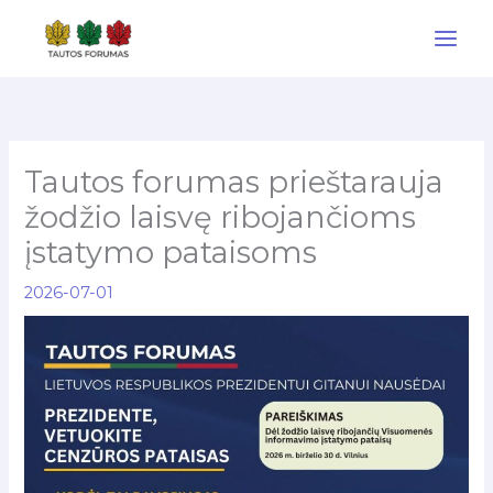
Pereiti
prie
turinio
Tautos forumas prieštarauja
žodžio laisvę ribojančioms
įstatymo pataisoms
2026-07-01