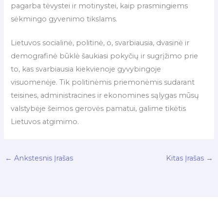
pagarba tėvystei ir motinystei, kaip prasmingiems
sėkmingo gyvenimo tikslams.
Lietuvos socialinė, politinė, o, svarbiausia, dvasinė ir
demografinė būklė šaukiasi pokyčių ir sugrįžimo prie
to, kas svarbiausia kiekvienoje gyvybingoje
visuomenėje. Tik politinėmis priemonėmis sudarant
teisines, administracines ir ekonomines sąlygas mūsų
valstybėje šeimos gerovės pamatui, galime tikėtis
Lietuvos atgimimo.
←
Ankstesnis Įrašas
Kitas Įrašas
→