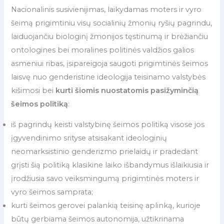
Nacionalinis susivienijimas, laikydamas moters ir vyro
šeimą prigimtiniu visų socialinių žmonių ryšių pagrindu,
laiduojančiu biologinį žmonijos tęstinumą ir brėžiančiu
ontologines bei moralines politinės valdžios galios
asmeniui ribas, įsipareigoja saugoti prigimtinės šeimos
laisvę nuo genderistine ideologija teisinamo valstybės
kišimosi bei
kurti šiomis nuostatomis pasižyminčią
šeimos politiką
:
iš pagrindų keisti valstybinę šeimos politiką visose jos
įgyvendinimo srityse atsisakant ideologinių
neomarksistinio genderizmo prielaidų ir pradedant
grįsti šią politiką klasikine laiko išbandymus išlaikiusia ir
įrodžiusia savo veiksmingumą prigimtinės moters ir
vyro šeimos samprata;
kurti šeimos gerovei palankią teisinę aplinką, kurioje
būtų gerbiama šeimos autonomija, užtikrinama