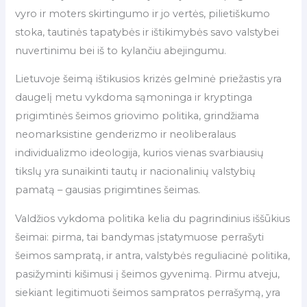
vyro ir moters skirtingumo ir jo vertės, pilietiškumo
stoka, tautinės tapatybės ir ištikimybės savo valstybei
nuvertinimu bei iš to kylančiu abejingumu.
Lietuvoje šeimą ištikusios krizės gelminė priežastis yra
daugelį metu vykdoma sąmoninga ir kryptinga
prigimtinės šeimos griovimo politika, grindžiama
neomarksistine genderizmo ir neoliberalaus
individualizmo ideologija, kurios vienas svarbiausių
tikslų yra sunaikinti tautų ir nacionalinių valstybių
pamatą – gausias prigimtines šeimas.
Valdžios vykdoma politika kelia du pagrindinius iššūkius
šeimai: pirma, tai bandymas įstatymuose perrašyti
šeimos sampratą, ir antra, valstybės reguliacinė politika,
pasižyminti kišimusi į šeimos gyvenimą. Pirmu atveju,
siekiant legitimuoti šeimos sampratos perrašymą, yra