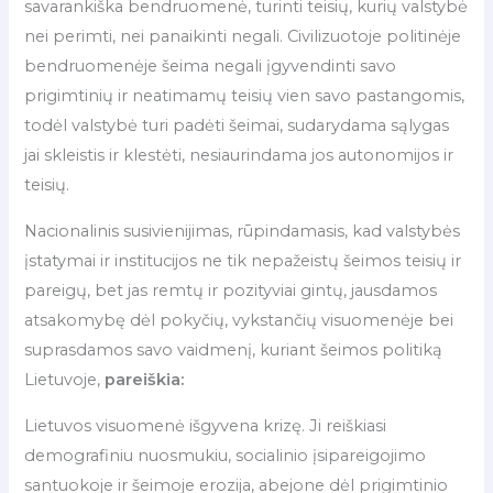
savarankiška bendruomenė, turinti teisių, kurių valstybė
nei perimti, nei panaikinti negali. Civilizuotoje politinėje
bendruomenėje šeima negali įgyvendinti savo
prigimtinių ir neatimamų teisių vien savo pastangomis,
todėl valstybė turi padėti šeimai, sudarydama sąlygas
jai skleistis ir klestėti, nesiaurindama jos autonomijos ir
teisių.
Nacionalinis susivienijimas, rūpindamasis, kad valstybės
įstatymai ir institucijos ne tik nepažeistų šeimos teisių ir
pareigų, bet jas remtų ir pozityviai gintų, jausdamos
atsakomybę dėl pokyčių, vykstančių visuomenėje bei
suprasdamos savo vaidmenį, kuriant šeimos politiką
Lietuvoje,
pareiškia
:
Lietuvos visuomenė išgyvena krizę. Ji reiškiasi
demografiniu nuosmukiu, socialinio įsipareigojimo
santuokoje ir šeimoje erozija, abejone dėl prigimtinio