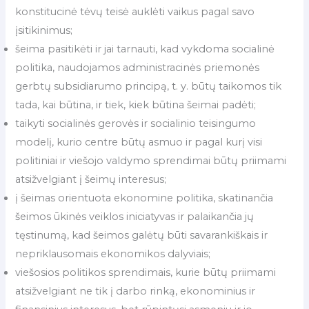
konstitucinė tėvų teisė auklėti vaikus pagal savo
įsitikinimus;
šeima pasitikėti ir jai tarnauti, kad vykdoma socialinė
politika, naudojamos administracinės priemonės
gerbtų subsidiarumo principą, t. y. būtų taikomos tik
tada, kai būtina, ir tiek, kiek būtina šeimai padėti;
taikyti socialinės gerovės ir socialinio teisingumo
modelį, kurio centre būtų asmuo ir pagal kurį visi
politiniai ir viešojo valdymo sprendimai būtų priimami
atsižvelgiant į šeimų interesus;
į šeimas orientuota ekonomine politika, skatinančia
šeimos ūkinės veiklos iniciatyvas ir palaikančia jų
tęstinumą, kad šeimos galėtų būti savarankiškais ir
nepriklausomais ekonomikos dalyviais;
viešosios politikos sprendimais, kurie būtų priimami
atsižvelgiant ne tik į darbo rinką, ekonominius ir