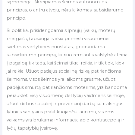
sąmoningai iškreipiamas šeimos autonomijos
principas, o antru atveju, nėra laikomasi subsidiarumo
principo.
Ši politika, prisidengdama silpnųjų (vaikų, moterų,
mergaičių) apsauga, siekia primesti visuomenei
svetimas vertybines nuostatas, ignoruodama
subsidiarumo principą, kuriuo remiantis valstybė ateina
į pagalbą tik tada, kai šeimai tikrai reikia, ir tik tiek, kiek
jai reikia. Užuot padėjus socialinę riziką patiriančioms
šeimoms, visos šeimos yra laikoms grėsme, užuot
padėjus smurtą patiriančioms moterims, yra bandoma
perauklėti visą visuomenę dėl lyčių vaidmens šeimoje,
užuot dirbus socialinį ir prevencinį darbą su rizikingus
lytinius santykius praktikuojančiu jaunimu, visiems
vaikams yra brukama informacija apie kontracepciją ir
lyčių tapatybių įvairovę.