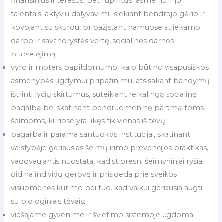
finansinius interesus, bet rūpintųsi asmeniu ir jo
talentais, aktyviu dalyvavimu siekiant bendrojo gėrio ir
kovojant su skurdu, pripažįstant namuose atliekamo
darbo ir savanorystės vertę, socialinės darnos
puoselėjimą;
vyro ir moters papildomumo, kaip būtino visapusiškos
asmenybės ugdymui pripažinimu, atsisakant bandymų
ištrinti lyčių skirtumus, suteikiant reikalingą socialinę
pagalbą bei skatinant bendruomeninę paramą toms
šeimoms, kuriose yra likęs tik vienas iš tėvų;
pagarba ir parama santuokos institucijai, skatinant
valstybėje geriausias šeimų irimo prevencijos praktikas,
vadovaujantis nuostata, kad stipresni šeimyniniai ryšiai
didina individų gerovę ir prisideda prie sveikos
visuomenės kūrimo bei tuo, kad vaikui geriausia augti
su biologiniais tėvais;
viešajame gyvenime ir švietimo sistemoje ugdoma