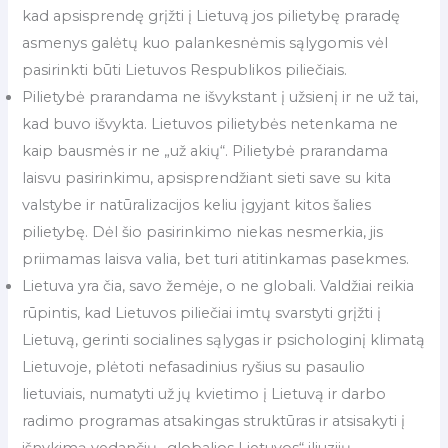
kad apsisprendę grįžti į Lietuvą jos pilietybę praradę
asmenys galėtų kuo palankesnėmis sąlygomis vėl
pasirinkti būti Lietuvos Respublikos piliečiais.
Pilietybė prarandama ne išvykstant į užsienį ir ne už tai,
kad buvo išvykta. Lietuvos pilietybės netenkama ne
kaip bausmės ir ne „už akių“. Pilietybė prarandama
laisvu pasirinkimu, apsisprendžiant sieti save su kita
valstybe ir natūralizacijos keliu įgyjant kitos šalies
pilietybę. Dėl šio pasirinkimo niekas nesmerkia, jis
priimamas laisva valia, bet turi atitinkamas pasekmes.
Lietuva yra čia, savo žemėje, o ne globali. Valdžiai reikia
rūpintis, kad Lietuvos piliečiai imtų svarstyti grįžti į
Lietuvą, gerinti socialines sąlygas ir psichologinį klimatą
Lietuvoje, plėtoti nefasadinius ryšius su pasaulio
lietuviais, numatyti už jų kvietimo į Lietuvą ir darbo
radimo programas atsakingas struktūras ir atsisakyti į
išnykimą vedančių „globalios Lietuvos“ iliuzijų.