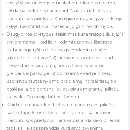
valstybė neturi lengvinti ir skatinti tokio pasirinkimo,
leisdama nieko neprarandant išsaugoti ir Lietuvos
Respublikos pilietybę. Kuo ilgiau žmogus gyvena kitoje
šalyje, tuo statistiškai mažesnė jo grįžimo tikimybė.
Daugybinės pilietybės įteisinimas kuria trejopą iliuziją: 1)
emigrantams – kad jie ir likdami užsienyje išsaugos
stebuklingą ryšį su Lietuva, gyvendami mitinėje
„globalioje Lietuvoje“; 2) Lietuvos visuomenei – kad
nenykstame kaip tauta, nors iš tiesų nykstame
greičiausiai pasaulyje; 3) politikams – kad jie iš tiesų
išsprendė tautos nykimo problemą, nors iš tiesų tik
paslėpė ją po geresne (su daugiau emigrantų) piliečių
statistika. Šių iliuzijų būtina išvengti.
Klaidinga manyti, kad Lietuva praranda savo piliečius,
kai šie, tapę kitos šalies piliečiais, netenka Lietuvos
Respublikos pilietybės. Lietuva praranda savo piliečius
tada, kai jie apsisprendžia kurti savo gyvenimą