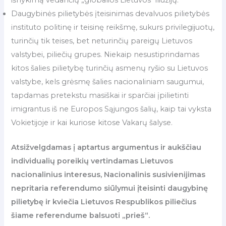
Daugybinės pilietybės įteisinimas devalvuos pilietybės
instituto politinę ir teisinę reikšmę, sukurs privilegijuotų,
turinčių tik teises, bet neturinčių pareigų Lietuvos
valstybei, piliečių grupes. Niekaip nesustiprindamas
kitos šalies pilietybę turinčių asmenų ryšio su Lietuvos
valstybe, kels grėsmę šalies nacionaliniam saugumui,
tapdamas pretekstu masiškai ir sparčiai įpilietinti
imigrantus iš ne Europos Sąjungos šalių, kaip tai vyksta
Vokietijoje ir kai kuriose kitose Vakarų šalyse.
Atsižvelgdamas į aptartus argumentus ir aukščiau
individualių poreikių vertindamas Lietuvos
nacionalinius interesus, Nacionalinis susivienijimas
nepritaria referendumo siūlymui įteisinti daugybinę
pilietybę ir kviečia Lietuvos Respublikos piliečius
šiame referendume balsuoti „prieš“.