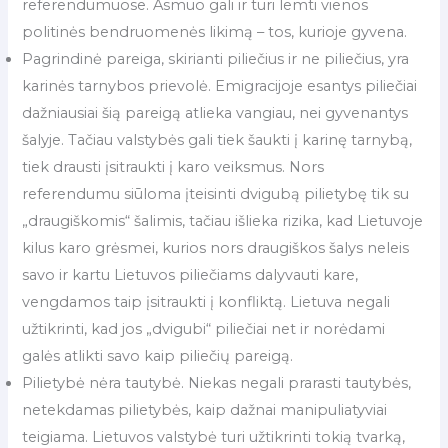
referendumuose. Asmuo gali ir turi lemti vienos
politinės bendruomenės likimą – tos, kurioje gyvena.
Pagrindinė pareiga, skirianti piliečius ir ne piliečius, yra
karinės tarnybos prievolė. Emigracijoje esantys piliečiai
dažniausiai šią pareigą atlieka vangiau, nei gyvenantys
šalyje. Tačiau valstybės gali tiek šaukti į karinę tarnybą,
tiek drausti įsitraukti į karo veiksmus. Nors
referendumu siūloma įteisinti dvigubą pilietybę tik su
„draugiškomis“ šalimis, tačiau išlieka rizika, kad Lietuvoje
kilus karo grėsmei, kurios nors draugiškos šalys neleis
savo ir kartu Lietuvos piliečiams dalyvauti kare,
vengdamos taip įsitraukti į konfliktą. Lietuva negali
užtikrinti, kad jos „dvigubi“ piliečiai net ir norėdami
galės atlikti savo kaip piliečių pareigą.
Pilietybė nėra tautybė. Niekas negali prarasti tautybės,
netekdamas pilietybės, kaip dažnai manipuliatyviai
teigiama. Lietuvos valstybė turi užtikrinti tokią tvarką,