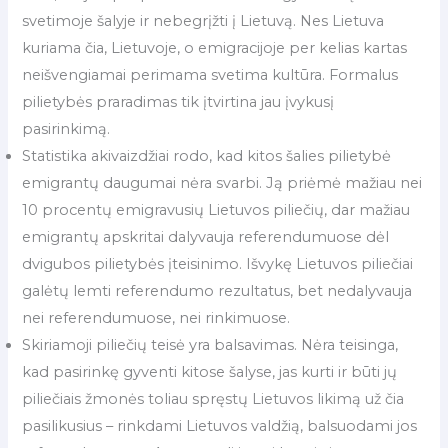
svetimoje šalyje ir nebegrįžti į Lietuvą. Nes Lietuva
kuriama čia, Lietuvoje, o emigracijoje per kelias kartas
neišvengiamai perimama svetima kultūra. Formalus
pilietybės praradimas tik įtvirtina jau įvykusį
pasirinkimą.
Statistika akivaizdžiai rodo, kad kitos šalies pilietybė
emigrantų daugumai nėra svarbi. Ją priėmė mažiau nei
10 procentų emigravusių Lietuvos piliečių, dar mažiau
emigrantų apskritai dalyvauja referendumuose dėl
dvigubos pilietybės įteisinimo. Išvykę Lietuvos piliečiai
galėtų lemti referendumo rezultatus, bet nedalyvauja
nei referendumuose, nei rinkimuose.
Skiriamoji piliečių teisė yra balsavimas. Nėra teisinga,
kad pasirinkę gyventi kitose šalyse, jas kurti ir būti jų
piliečiais žmonės toliau spręstų Lietuvos likimą už čia
pasilikusius – rinkdami Lietuvos valdžią, balsuodami jos