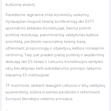
kultūrinę atskirtį.
Pareiškime raginama imtis konkrečių veiksmų:
Vyriausybei inicijuoti teisinę konferenciją dėl ESTT
sprendimo atitikties Konstitucijai, Seimui priimti
politinę rezoliuciją, patvirtinančią valstybinės kalbos
prioritetą, peržiūrėti nacionalinę teisinę bazę,
užtikrinant proporcingą ir objektyvų kalbos mokėjimo
vertinimą. Taip pat pradėti plačią politinę ir akademinę
diskusiją dėl ES teisės ir Lietuvos Konstitucijos santykio
ribų bei aktyviau kelti subsidiarumo principo taikymo
klausimą ES institucijose.
TF nuomone, siekiant išsaugoti Lietuvos ir kitų valstybių
suverenitetą, būtina iš esmės peržiūrėti ir reformuoti
Europos Bendrijos veikimo principus.
…