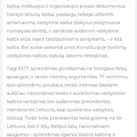
kalbą: institucijos ir organizacijos privalo dokumentus
tvarkyti lietuvių kalba, paslaugų teikėjai užtikrinti
aptarnavimą valstybine kalba (išskyrus įstatymuose
numatytas išimtis), o sandoriai sudaromi valstybine
kalba arba, esant tarptautiniams santykiams, – ir kita
kalba. Bet kokie veiksmai prieš Konstitucijoje įtvirtintą
valstybinės kalbos statusą laikomi neleistinais.
Taigi ESTT sprendimas grindžiamas ne žmogaus teisių
apsaugos, o verslo interesų argumentais. TF vertinimu,
šiuo sprendimu privataus verslo interesai iškeliami
aukščiau nacionalinės teisės ir suvaržomas valstybinės
kalbos vartojimas bei sudaromas precedentas,
menkinantis Lietuvos, kaip suverenios valstybės,
statusą. Todėl toks precedentas kelia grėsmę ne tik
Lietuvos, bet ir kitų Baltijos šalių nacionaliniam
saugumui – sprendimas ilgainiui skatins kalbinę ir