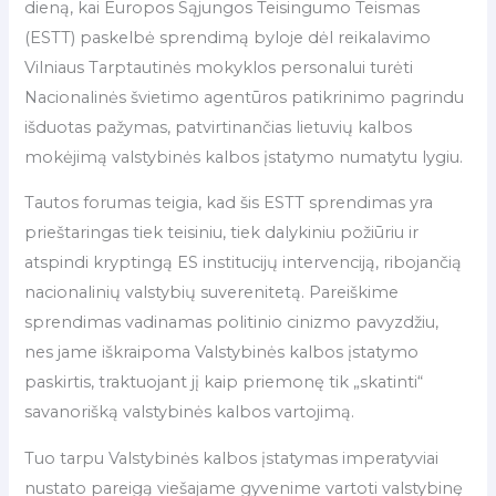
dieną, kai Europos Sąjungos Teisingumo Teismas
(ESTT) paskelbė sprendimą byloje dėl reikalavimo
Vilniaus Tarptautinės mokyklos personalui turėti
Nacionalinės švietimo agentūros patikrinimo pagrindu
išduotas pažymas, patvirtinančias lietuvių kalbos
mokėjimą valstybinės kalbos įstatymo numatytu lygiu.
Tautos forumas teigia, kad šis ESTT sprendimas yra
prieštaringas tiek teisiniu, tiek dalykiniu požiūriu ir
atspindi kryptingą ES institucijų intervenciją, ribojančią
nacionalinių valstybių suverenitetą. Pareiškime
sprendimas vadinamas politinio cinizmo pavyzdžiu,
nes jame iškraipoma Valstybinės kalbos įstatymo
paskirtis, traktuojant jį kaip priemonę tik „skatinti“
savanorišką valstybinės kalbos vartojimą.
Tuo tarpu Valstybinės kalbos įstatymas imperatyviai
nustato pareigą viešajame gyvenime vartoti valstybinę