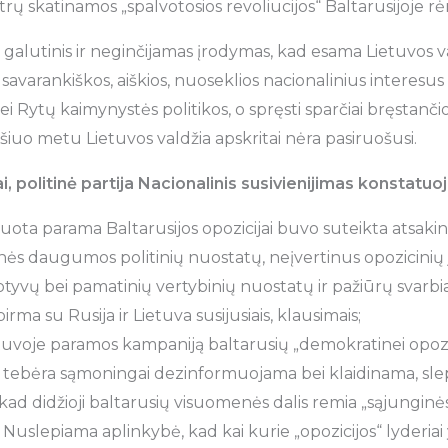
trų skatinamos „spalvotosios revoliucijos“ Baltarusijoje r
i galutinis ir neginčijamas įrodymas, kad esama Lietuvos
 savarankiškos, aiškios, nuoseklios nacionalinius interesus
bei Rytų kaimynystės politikos, o spręsti sparčiai bręstanč
s šiuo metu Lietuvos valdžia apskritai nėra pasiruošusi.
, politinė partija Nacionalinis susivienijimas konstatuoj
ota parama Baltarusijos opozicijai buvo suteikta atsaking
nės daugumos politinių nuostatų, neįvertinus opozicinių j
otyvų bei pamatinių vertybinių nuostatų ir pažiūrų svarbia
pirma su Rusija ir Lietuva susijusiais, klausimais;
uvoje paramos kampaniją baltarusių „demokratinei opozicij
tebėra sąmoningai dezinformuojama bei klaidinama, slep
ad didžioji baltarusių visuomenės dalis remia „sąjunginės
 Nuslepiama aplinkybė, kad kai kurie „opozicijos“ lyderiai y