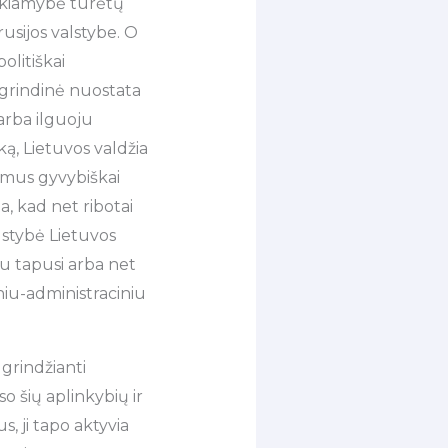
iekiamybė turėtų
usijos valstybe. O
olitiškai
pagrindinė nuostata
 arba ilguoju
ą, Lietuvos valdžia
ojamus gyvybiškai
, kad net ribotai
lstybė Lietuvos
u tapusi arba net
niu-administraciniu
 grindžianti
so šių aplinkybių ir
 ji tapo aktyvia