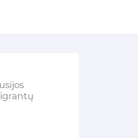
usijos
migrantų