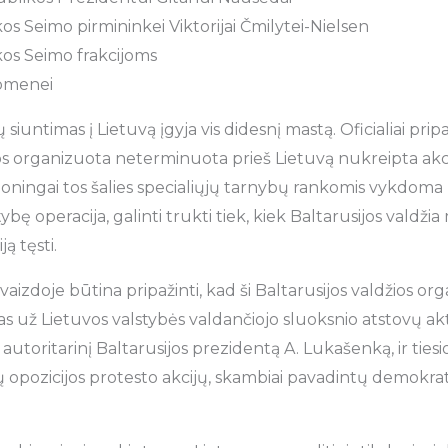
s Seimo pirmininkei Viktorijai Čmilytei-Nielsen
os Seimo frakcijoms
suomenei
iuntimas į Lietuvą įgyja vis didesnį mastą. Oficialiai pripa
os organizuota neterminuota prieš Lietuvą nukreipta akcija
moningai tos šalies specialiųjų tarnybų rankomis vykdoma 
ybę operacija, galinti trukti tiek, kiek Baltarusijos valdži
ją tęsti.
vaizdoje būtina pripažinti, kad ši Baltarusijos valdžios or
tas už Lietuvos valstybės valdančiojo sluoksnio atstovų ak
autoritarinį Baltarusijos prezidentą A. Lukašenką, ir tiesio
opozicijos protesto akcijų, skambiai pavadintų demokrati