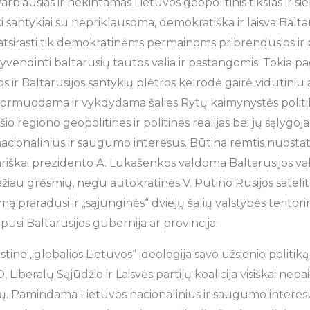
rbiausias ir nekintamas Lietuvos geopolitinis tikslas ir s
i santykiai su nepriklausoma, demokratiška ir laisva Baltar
 atsirasti tik demokratinėms permainoms pribrendusios ir p
gyvendinti baltarusių tautos valia ir pastangomis. Tokia 
s ir Baltarusijos santykių plėtros kelrodė gairė vidutiniu
 formuodama ir vykdydama šalies Rytų kaimynystės politik
į šio regiono geopolitines ir politines realijas bei jų sąlyg
acionalinius ir saugumo interesus. Būtina remtis nuostata
tariškai prezidento A. Lukašenkos valdoma Baltarusijos va
iau grėsmių, negu autokratinės V. Putino Rusijos satelit
praradusi ir „sąjunginės“ dviejų šalių valstybės teritori
pusi Baltarusijos gubernija ar provincija.
ne „globalios Lietuvos“ ideologija savo užsienio politiką
Liberalų Sąjūdžio ir Laisvės partijų koalicija visiškai nepai
. Pamindama Lietuvos nacionalinius ir saugumo interesus,