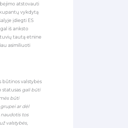
bėjimo atstovauti
 okupantų vykdytą
alyje įdiegti ES
gal iš anksto
etuvių tautą etnine
au asimiliuoti
s būtinos valstybės
o statusas
gali būti
imės būti
 grupei ar dėl
jo naudotis tos
už valstybės,