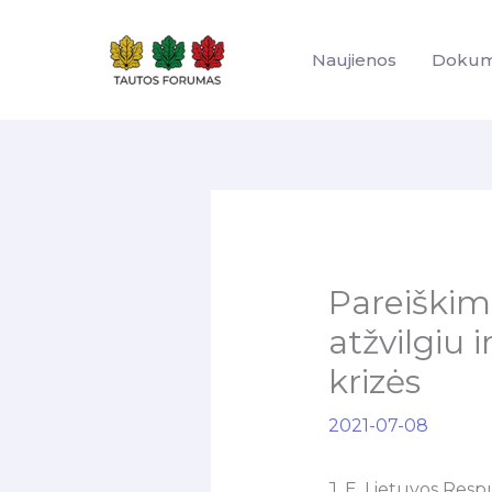
Pereiti
prie
Naujienos
Dokum
turinio
Pareiškima
atžvilgiu 
krizės
2021-07-08
J. E. Lietuvos Res