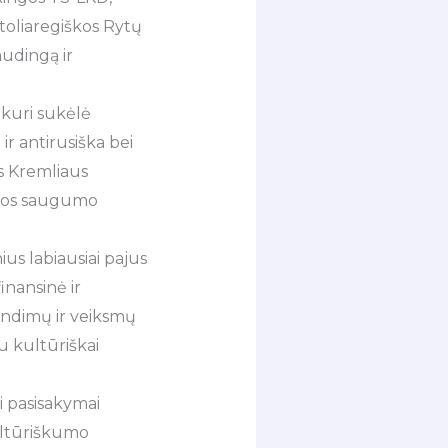
 toliaregiškos Rytų
audingą ir
 kuri sukėlė
ir antirusiška bei
s Kremliaus
r jos saugumo
us labiausiai pajus
inansinė ir
rendimų ir veiksmų
u kultūriškai
ši pasisakymai
ultūriškumo