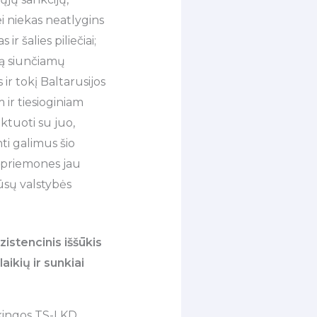
ei niekas neatlygins
ir šalies piliečiai;
ją siunčiamų
ir tokį Baltarusijos
ir tiesioginiam
ktuoti su juo,
nti galimus šio
s priemones jau
ūsų valstybės
zistencinis iššūkis
aikių ir sunkiai
sakingos TS-LKD,