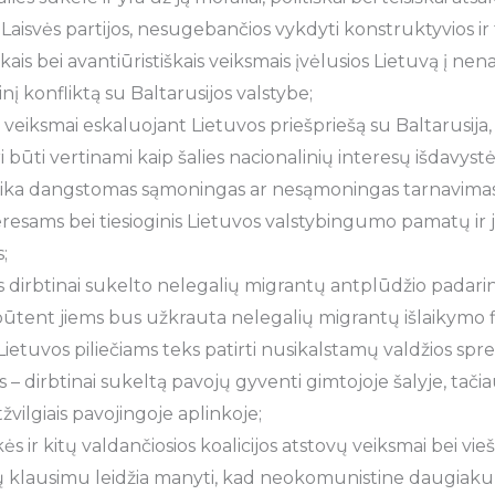
r Laisvės partijos, nesugebančios vykdyti konstruktyvios ir
kais bei avantiūristiškais veiksmais įvėlusios Lietuvą į nen
nį konfliktą su Baltarusijos valstybe;
 veiksmai eskaluojant Lietuvos priešpriešą su Baltarusija,
 būti vertinami kaip šalies nacionalinių interesų išdavystė 
orika dangstomas sąmoningas ar nesąmoningas tarnavima
eresams bei tiesioginis Lietuvos valstybingumo pamatų i
;
 dirbtinai sukelto nelegalių migrantų antplūdžio padarini
es būtent jiems bus užkrauta nelegalių migrantų išlaikymo f
Lietuvos piliečiams teks patirti nusikalstamų valdžios sp
 dirbtinai sukeltą pavojų gyventi gimtojoje šalyje, tačia
atžvilgiais pavojingoje aplinkoje;
s ir kitų valdančiosios koalicijos atstovų veiksmai bei vie
ų klausimu leidžia manyti, kad neokomunistine daugiak