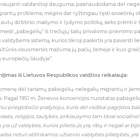
dovaujanti valdančioji dauguma, pasinaudodama dėl nege
migrantų problema, mėgins dar ryžtingiau tęsti sovietinių
autų dirbtinio maišymo ir lydymo politiką, sieks priimti ir š
mesti „pabėgėlių“ iš trečiųjų šalių privalomo priėmimo pa
alstybėms sistemą, kurios tikroji paskirtis yra paversti li
ultūrės visuomenės mažuma jų pačių žemėje ir kuo greiči
 europiečių liaudyje“.
nijimas iš Lietuvos Respublikos valdžios reikalauja:
isuomenę dėl tariamų pabėgėlių-nelegalių migrantų ir jiem
. Pagal 1951 m. Ženevos konvencijos nuostatas pabėgėli
iui prieglobsčio prašytojui, kuris dėl visiškai pagrįstos ba
asės, religijos, tautybės, priklausymo tam tikrai socialinei
 yra už valstybės, kurios pilietis jis yra, ribų ir negali ar bi
rba neturi atitinkamos užsienio valstybės pilietybės, yra 