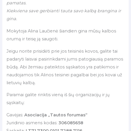
pamatas.
Kiekviena save gerbianti tauta savo kalbą brangina ir
gina.
Mokytoja Alina Laučienė šiandien gina mūsų kalbos
orumą ir teisę ją saugoti.
Jeigu norite prisidėti prie jos teisinės kovos, galite tai
padaryti laisvai pasirinkdami jums patogiausią paramos
būdą. Abi žemiau pateiktos sąskaitos yra patikimos ir
naudojamos tik Alinos teisinei pagalbai bei jos kovai už
lietuvių kalbą.
Paramai galite rinktis vieną iš šių organizacijų ir jų
sąskaitų:
Gavėjas:
Asociacija „Tautos forumas“
Juridinio asmens kodas:
306085658
Sąskaita:
LT71 7300 0101 7288 7116