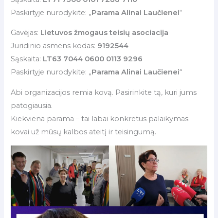
Paskirtyje nurodykite: „
Parama Alinai Laučienei
“
Gavėjas:
Lietuvos žmogaus teisių asociacija
Juridinio asmens kodas:
9192544
Sąskaita:
LT63 7044 0600 0113 9296
Paskirtyje nurodykite: „
Parama Alinai Laučienei
“
Abi organizacijos remia kovą. Pasirinkite tą, kuri jums
patogiausia.
Kiekviena parama – tai labai konkretus palaikymas
kovai už mūsų kalbos ateitį ir teisingumą.