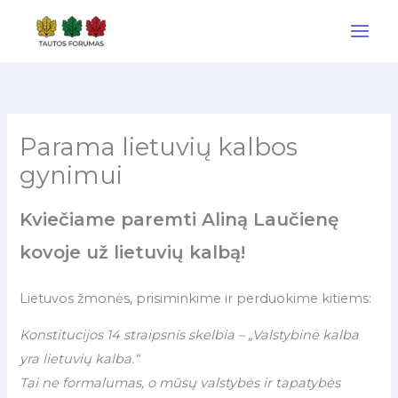
Pereiti
prie
turinio
Parama lietuvių kalbos
gynimui
Kviečiame paremti Aliną Laučienę
kovoje už lietuvių kalbą!
Lietuvos žmonės, prisiminkime ir perduokime kitiems:
Konstitucijos 14 straipsnis skelbia – „Valstybinė kalba
yra lietuvių kalba.“
Tai ne formalumas, o mūsų valstybės ir tapatybės