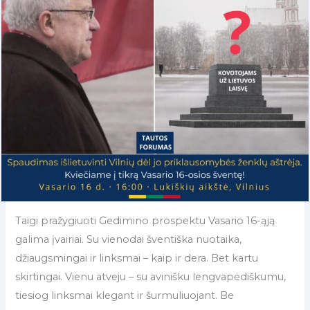
Taigi pražygiuoti Gedimino prospektu Vasario 16-ąją
galima įvairiai. Su vienodai šventiška nuotaika,
džiaugsmingai ir linksmai – kaip ir dera. Bet kartu
skirtingai. Vienu atveju – su avinišku lengvapėdiškumu,
tiesiog linksmai klegant ir šurmuliuojant. Be