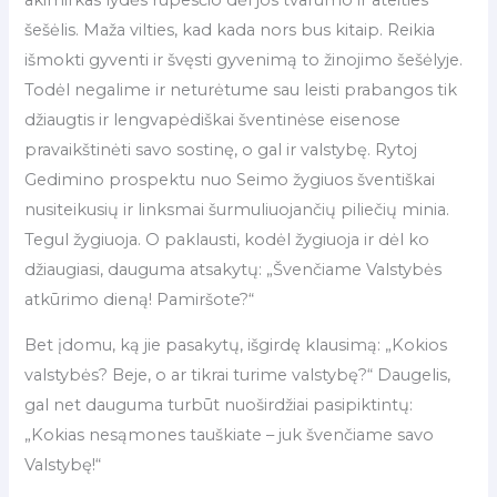
šešėlis. Maža vilties, kad kada nors bus kitaip. Reikia
išmokti gyventi ir švęsti gyvenimą to žinojimo šešėlyje.
Todėl negalime ir neturėtume sau leisti prabangos tik
džiaugtis ir lengvapėdiškai šventinėse eisenose
pravaikštinėti savo sostinę, o gal ir valstybę. Rytoj
Gedimino prospektu nuo Seimo žygiuos šventiškai
nusiteikusių ir linksmai šurmuliuojančių piliečių minia.
Tegul žygiuoja. O paklausti, kodėl žygiuoja ir dėl ko
džiaugiasi, dauguma atsakytų: „Švenčiame Valstybės
atkūrimo dieną! Pamiršote?“
Bet įdomu, ką jie pasakytų, išgirdę klausimą: „Kokios
valstybės? Beje, o ar tikrai turime valstybę?“ Daugelis,
gal net dauguma turbūt nuoširdžiai pasipiktintų:
„Kokias nesąmones tauškiate – juk švenčiame savo
Valstybę!“