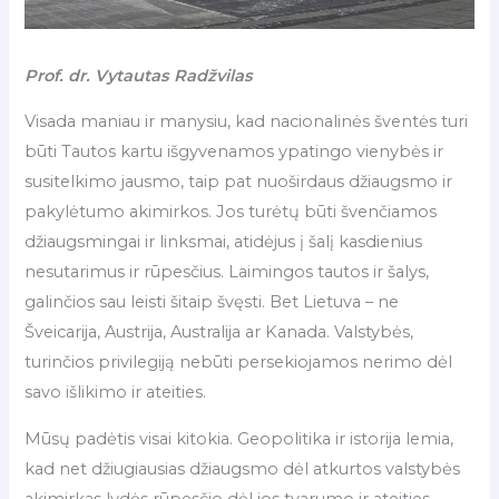
Prof. dr. Vytautas Radžvilas
Visada maniau ir manysiu, kad nacionalinės šventės turi
būti Tautos kartu išgyvenamos ypatingo vienybės ir
susitelkimo jausmo, taip pat nuoširdaus džiaugsmo ir
pakylėtumo akimirkos. Jos turėtų būti švenčiamos
džiaugsmingai ir linksmai, atidėjus į šalį kasdienius
nesutarimus ir rūpesčius. Laimingos tautos ir šalys,
galinčios sau leisti šitaip švęsti. Bet Lietuva – ne
Šveicarija, Austrija, Australija ar Kanada. Valstybės,
turinčios privilegiją nebūti persekiojamos nerimo dėl
savo išlikimo ir ateities.
Mūsų padėtis visai kitokia. Geopolitika ir istorija lemia,
kad net džiugiausias džiaugsmo dėl atkurtos valstybės
akimirkas lydės rūpesčio dėl jos tvarumo ir ateities