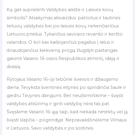
Ką gali supriešinti Valstybės aikštė ir Laisvės kovų
simbolis? Atsakymas akivaizdus: patriotus ir tautinės
lietuvių valstybės bei jos laisvės kovų nekenčiančius
Lietuvos priešus. Tykančius savosios revanšo ir keršto
valandos. O kol kas kaišiojančius pagalius į ratus ir
išnaudojančius kiekvieną progą žlugdyti pastangas
gaivinti Vasario 16-osios Respublikos atmintį, idėją ir
dvasią.
Rytojaus Vasario 16-oji tebūnie šviesos ir džiaugsmo
diena. Tevyksta šventinės eitynės po spindinčia Saule ir
giedru Tėvynės dangumi. Bet neužsimirškime – švęsti
valstybės atkūrimą ir ginti valstybę nėra tas pat.
Švęskime Vasario 16-ąją taip, kad niekada netektų vėl ją
švęsti slapčia – pogrindyje. Nepravaikštinėkime Vilniaus
ir Lietuvos. Savo valstybės ir jos sostinės.