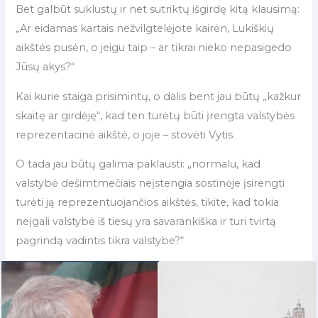
Bet galbūt suklustų ir net sutriktų išgirdę kitą klausimą:
„Ar eidamas kartais nežvilgtelėjote kairėn, Lukiškių
aikštės pusėn, o jeigu taip – ar tikrai nieko nepasigedo
Jūsų akys?“
Kai kurie staiga prisimintų, o dalis bent jau būtų „kažkur
skaitę ar girdėję“, kad ten turėtų būti įrengta valstybės
reprezentacinė aikštė, o joje – stovėti Vytis.
O tada jau būtų galima paklausti: „normalu, kad
valstybė dešimtmečiais neįstengia sostinėje įsirengti
turėti ją reprezentuojančios aikštės, tikite, kad tokia
neįgali valstybė iš tiesų yra savarankiška ir turi tvirtą
pagrindą vadintis tikra valstybe?“