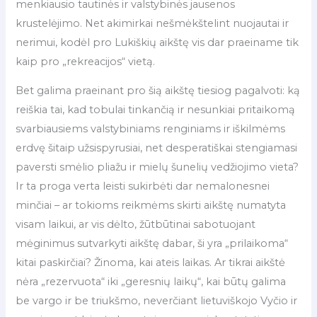
menkiausio tautinės ir valstybinės jausenos
krustelėjimo. Net akimirkai nešmėkštelint nuojautai ir
nerimui, kodėl pro Lukiškių aikštę vis dar praeiname tik
kaip pro „rekreacijos“ vietą.
Bet galima praeinant pro šią aikštę tiesiog pagalvoti: ką
reiškia tai, kad tobulai tinkančią ir nesunkiai pritaikomą
svarbiausiems valstybiniams renginiams ir iškilmėms
erdvę šitaip užsispyrusiai, net desperatiškai stengiamasi
paversti smėlio pliažu ir mielų šunelių vedžiojimo vieta?
Ir ta proga verta leisti sukirbėti dar nemalonesnei
minčiai – ar tokioms reikmėms skirti aikštę numatyta
visam laikui, ar vis dėlto, žūtbūtinai sabotuojant
mėginimus sutvarkyti aikštę dabar, ši yra „prilaikoma“
kitai paskirčiai? Žinoma, kai ateis laikas. Ar tikrai aikštė
nėra „rezervuota“ iki „geresnių laikų“, kai būtų galima
be vargo ir be triukšmo, neverčiant lietuviškojo Vyčio ir