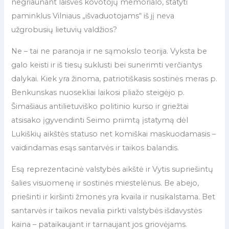
negriaunant laisvės kovotojų memorialo, statyti
paminklus Vilniaus „išvaduotojams“ iš jį neva
užgrobusių lietuvių valdžios?
Ne – tai ne paranoja ir ne sąmokslo teorija. Vyksta be
galo keisti ir iš tiesų suklusti bei sunerimti verčiantys
dalykai. Kiek yra žinoma, patriotiškasis sostinės meras p.
Benkunskas nuosekliai laikosi pliažo steigėjo p.
Šimašiaus antilietuviško politinio kurso ir griežtai
atsisako įgyvendinti Seimo priimtą įstatymą dėl
Lukiškių aikštės statuso net komiškai maskuodamasis –
vaidindamas esąs santarvės ir taikos balandis.
Esą reprezentacinė valstybės aikštė ir Vytis supriešintų
šalies visuomenę ir sostinės miestelėnus. Be abejo,
priešinti ir kiršinti žmones yra kvaila ir nusikalstama. Bet
santarvės ir taikos nevalia pirkti valstybės išdavystės
kaina – pataikaujant ir tarnaujant jos griovėjams.