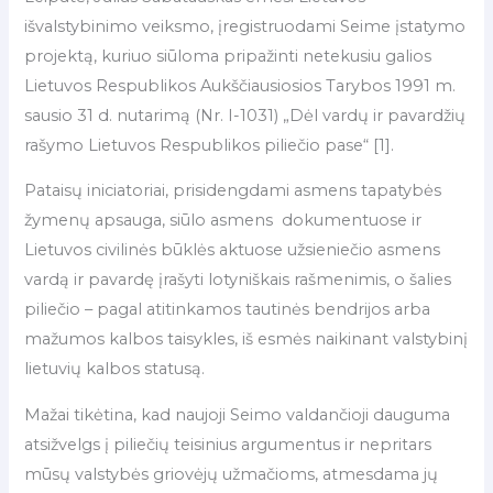
išvalstybinimo veiksmo, įregistruodami Seime įstatymo
projektą, kuriuo siūloma pripažinti netekusiu galios
Lietuvos Respublikos Aukščiausiosios Tarybos 1991 m.
sausio 31 d. nutarimą (Nr. I-1031) „Dėl vardų ir pavardžių
rašymo Lietuvos Respublikos piliečio pase“ [1].
Pataisų iniciatoriai, prisidengdami asmens tapatybės
žymenų apsauga, siūlo asmens dokumentuose ir
Lietuvos civilinės būklės aktuose užsieniečio asmens
vardą ir pavardę įrašyti lotyniškais rašmenimis, o šalies
piliečio – pagal atitinkamos tautinės bendrijos arba
mažumos kalbos taisykles, iš esmės naikinant valstybinį
lietuvių kalbos statusą.
Mažai tikėtina, kad naujoji Seimo valdančioji dauguma
atsižvelgs į piliečių teisinius argumentus ir nepritars
mūsų valstybės griovėjų užmačioms, atmesdama jų