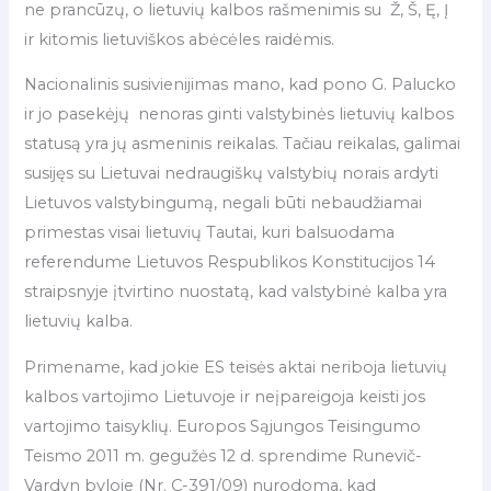
ne prancūzų, o lietuvių kalbos rašmenimis su Ž, Š, Ę, Į
ir kitomis lietuviškos abėcėles raidėmis.
Nacionalinis susivienijimas mano, kad pono G. Palucko
ir jo pasekėjų nenoras ginti valstybinės lietuvių kalbos
statusą yra jų asmeninis reikalas. Tačiau reikalas, galimai
susijęs su Lietuvai nedraugiškų valstybių norais ardyti
Lietuvos valstybingumą, negali būti nebaudžiamai
primestas visai lietuvių Tautai, kuri balsuodama
referendume Lietuvos Respublikos Konstitucijos 14
straipsnyje įtvirtino nuostatą, kad valstybinė kalba yra
lietuvių kalba.
Primename, kad jokie ES teisės aktai neriboja lietuvių
kalbos vartojimo Lietuvoje ir neįpareigoja keisti jos
vartojimo taisyklių. Europos Sąjungos Teisingumo
Teismo 2011 m. gegužės 12 d. sprendime Runevič-
Vardyn byloje (Nr. C-391/09) nurodoma, kad