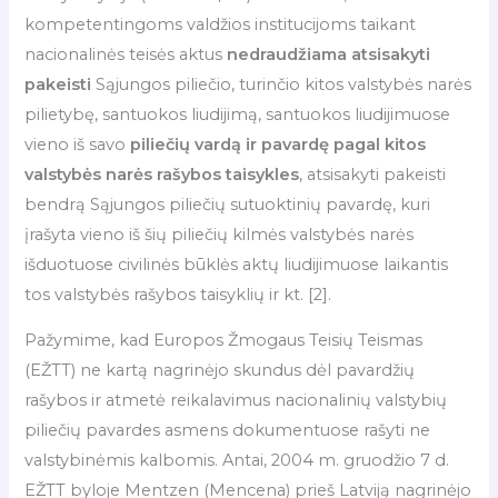
kompetentingoms valdžios institucijoms taikant
nacionalinės teisės aktus
nedraudžiama atsisakyti
pakeisti
Sąjungos piliečio, turinčio kitos valstybės narės
pilietybę, santuokos liudijimą, santuokos liudijimuose
vieno iš savo
piliečių vardą ir pavardę pagal kitos
valstybės narės rašybos taisykles
, atsisakyti pakeisti
bendrą Sąjungos piliečių sutuoktinių pavardę, kuri
įrašyta vieno iš šių piliečių kilmės valstybės narės
išduotuose civilinės būklės aktų liudijimuose laikantis
tos valstybės rašybos taisyklių ir kt. [2].
Pažymime, kad Europos Žmogaus Teisių Teismas
(EŽTT) ne kartą nagrinėjo skundus dėl pavardžių
rašybos ir atmetė reikalavimus nacionalinių valstybių
piliečių pavardes asmens dokumentuose rašyti ne
valstybinėmis kalbomis. Antai, 2004 m. gruodžio 7 d.
EŽTT byloje Mentzen (Mencena) prieš Latviją nagrinėjo