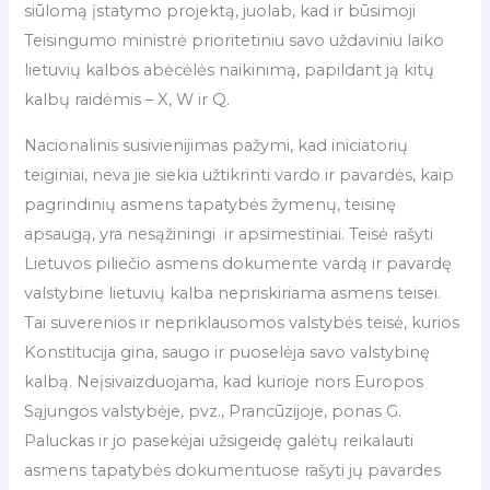
siūlomą įstatymo projektą, juolab, kad ir būsimoji
Teisingumo ministrė prioritetiniu savo uždaviniu laiko
lietuvių kalbos abėcėlės naikinimą, papildant ją kitų
kalbų raidėmis – X, W ir Q.
Nacionalinis susivienijimas pažymi, kad iniciatorių
teiginiai, neva jie siekia užtikrinti vardo ir pavardės, kaip
pagrindinių asmens tapatybės žymenų, teisinę
apsaugą, yra nesąžiningi ir apsimestiniai. Teisė rašyti
Lietuvos piliečio asmens dokumente vardą ir pavardę
valstybine lietuvių kalba nepriskiriama asmens teisei.
Tai suverenios ir nepriklausomos valstybės teisė, kurios
Konstitucija gina, saugo ir puoselėja savo valstybinę
kalbą. Neįsivaizduojama, kad kurioje nors Europos
Sąjungos valstybėje, pvz., Prancūzijoje, ponas G.
Paluckas ir jo pasekėjai užsigeidę galėtų reikalauti
asmens tapatybės dokumentuose rašyti jų pavardes