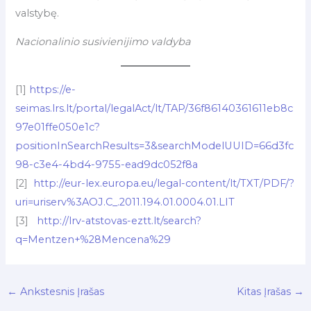
valstybę.
Nacionalinio susivienijimo valdyba
[1]
https://e-
seimas.lrs.lt/portal/legalAct/lt/TAP/36f86140361611eb8c
97e01ffe050e1c?
positionInSearchResults=3&searchModelUUID=66d3fc
98-c3e4-4bd4-9755-ead9dc052f8a
[2]
http://eur-lex.europa.eu/legal-content/lt/TXT/PDF/?
uri=uriserv%3AOJ.C_.2011.194.01.0004.01.LIT
[3]
http://lrv-atstovas-eztt.lt/search?
q=Mentzen+%28Mencena%29
←
Ankstesnis Įrašas
Kitas Įrašas
→