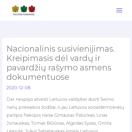
Pereiti
prie
turinio
Nacionalinis susivienijimas.
Kreipimasis dėl vardų ir
pavardžių rašymo asmens
dokumentuose
2020-12-08
Dar nespėjo atvėsti Lietuvos valstybei duoti Seimo
narių priesaikos žodžiai, o jau Lietuvos socialdemokratų
partijos frakcijos nariai Gintautas Paluckas, Linas
Jonauskas, Tomas Bičiūnas, Algirdas Sysas, Orinta
Leiputė, Julius Sabatauskas ėmėsi Lietuvos