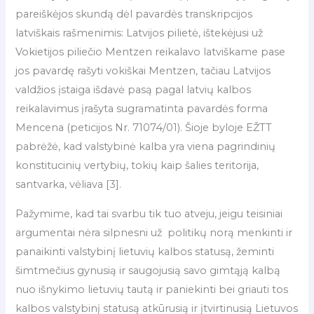
pareiškėjos skundą dėl pavardės transkripcijos
latviškais rašmenimis: Latvijos pilietė, ištekėjusi už
Vokietijos piliečio Mentzen reikalavo latviškame pase
jos pavardę rašyti vokiškai Mentzen, tačiau Latvijos
valdžios įstaiga išdavė pasą pagal latvių kalbos
reikalavimus įrašyta sugramatinta pavardės forma
Mencena (peticijos Nr. 71074/01). Šioje byloje EŽTT
pabrėžė, kad valstybinė kalba yra viena pagrindinių
konstitucinių vertybių, tokių kaip šalies teritorija,
santvarka, vėliava [3].
Pažymime, kad tai svarbu tik tuo atveju, jeigu teisiniai
argumentai nėra silpnesni už politikų norą menkinti ir
panaikinti valstybinį lietuvių kalbos statusą, žeminti
šimtmečius gynusią ir saugojusią savo gimtąją kalbą
nuo išnykimo lietuvių tautą ir paniekinti bei griauti tos
kalbos valstybinį statusą atkūrusią ir įtvirtinusią Lietuvos