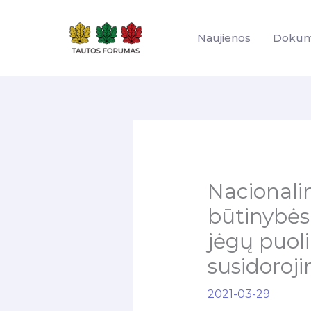
Pereiti
prie
Naujienos
Dokum
turinio
Nacionalin
būtinybės
jėgų puoli
susidoroj
2021-03-29