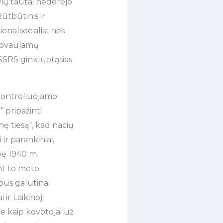
vių tautai nederėjo
žūtbūtinis ir
onalsocialistinės
adovaujamų
 SSRS ginkluotąsias
ų kontroliuojamo
 pripažinti
ę tiesą“, kad nacių
ir parankiniai,
bę 1940 m.
nt to meto
 bus galutinai
ir Laikinoji
 ne kaip kovotojai už