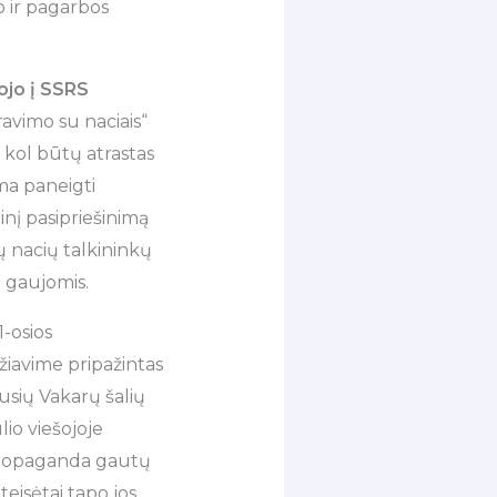
o ir pagarbos
ojo į SSRS
ravimo su naciais“
, kol būtų atrastas
ma paneigti
ninį pasipriešinimą
ų nacių talkininkų
 gaujomis.
1-osios
iavime pripažintas
usių Vakarų šalių
io viešojoje
s propaganda gautų
teisėtai tapo jos