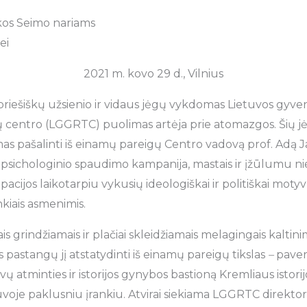
kos Seimo nariams
ei
2021 m. kovo 29 d., Vilnius
 priešiškų užsienio ir vidaus jėgų vykdomas Lietuvos gyve
ų centro (LGGRTC) puolimas artėja prie atomazgos. Šių jėgų 
mas pašalinti iš einamų pareigų Centro vadovą prof. Adą 
r psichologinio spaudimo kampanija, mastais ir įžūlumu ni
acijos laikotarpiu vykusių ideologiškai ir politiškai mot
kiais asmenimis.
iais grindžiamais ir plačiai skleidžiamais melagingais kaltini
 pastangų jį atstatydinti iš einamų pareigų tikslas
–
pavers
vų atminties ir istorijos gynybos bastioną Kremliaus istorij
voje paklusniu įrankiu. Atvirai siekiama LGGRTC direktori