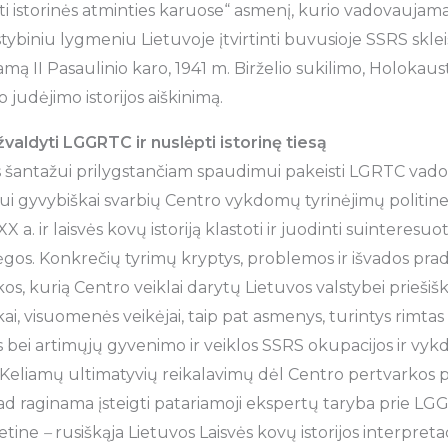
ti istorinės atminties karuose“ asmenį, kurio vadovaujam
stybiniu lygmeniu Lietuvoje įtvirtinti buvusioje SSRS skleis
ą II Pasaulinio karo, 1941 m. Birželio sukilimo, Holokaust
 judėjimo istorijos aiškinimą.
žvaldyti LGGRTC ir nuslėpti istorinę tiesą
 šantažui prilygstančiam spaudimui pakeisti LGRTC vadov
mui gyvybiškai svarbių Centro vykdomų tyrinėjimų politine
 a. ir laisvės kovų istoriją klastoti ir juodinti suinteresuo
jėgos. Konkrečių tyrimų kryptys, problemos ir išvados pra
os, kurią Centro veiklai darytų Lietuvos valstybei priešiški 
kai, visuomenės veikėjai, taip pat asmenys, turintys rimtas 
s bei artimųjų gyvenimo ir veiklos SSRS okupacijos ir vyk
. Keliamų ultimatyvių reikalavimų dėl Centro pertvarkos p
 kad raginama įsteigti patariamoji ekspertų taryba prie L
ietine
–
rusiškąja Lietuvos Laisvės kovų istorijos interpretac