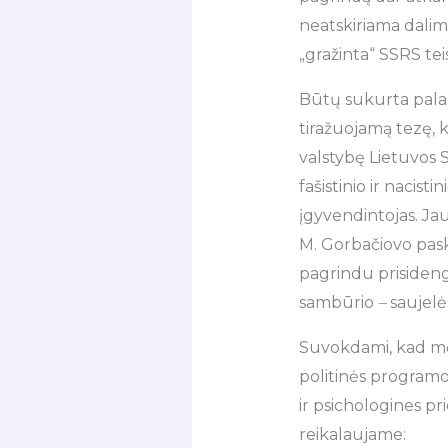
neatskiriama dalimi
„gražinta“ SSRS teis
Būtų sukurta palan
tiražuojamą tezę, k
valstybę Lietuvos 
fašistinio ir nacisti
įgyvendintojas. Jau
M. Gorbačiovo pask
pagrindu prisidengus
sambūrio
–
saujelės
Suvokdami, kad mė
politinės programos
ir psichologines pri
reikalaujame: