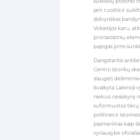
sukilėlių politini
jam ruoštis ir sukil
didvyriškas bandym
Vokietijos karu, at
pronacistinių elem
pajėgas joms sunki
Dangstantis antilie
Centro istorikų sk
daugelį dešimtmeči
išvaikyta Laikinoji
niekuo nesiskyrę nu
suformuotos tikrų 
politines ir istorin
pasmerktas kaip de
vyriausybė oficialia