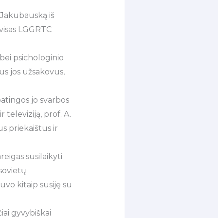
 Jakubauską iš
i visas LGGRTC
bei psichologinio
čius jos užsakovus,
atingos jo svarbos
 televiziją, prof. A.
s priekaištus ir
eigas susilaikyti
sovietų
vo kitaip susiję su
čiai gyvybiškai