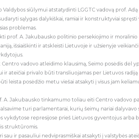
o Valdybos siūlymui atstatydinti LGGTC vadovą prof. Adą
udaryti sąlygas dalykiškai, ramiai ir konstruktyviai spręst
sias problemas.
i prof. A. Jakubausko politinio persekiojimo ir moralinio 
ją, išsiaiškinti ir atskleisti Lietuvoje ir užsienyje veikian
ykdytojus.
 Centro vadovo atleidimo klausimą, Seimo posėdis dėl yp
r ateičiai privalo būti transliuojamas per Lietuvos radiją ir
ti leista posėdžio metu viešai atsakyti į visus jam keliamu
f. A. Jakubausko tinkamumo toliau eiti Centro vadovo par
alsavime turi parlamentarai, kurių šeimų nariai dalyvavo 
s vykdytose represijose prieš Lietuvos gyventojus arba bu
s struktūromis.
i sau ir pasauliui nedviprasmiškai atsakyti į valstybės atei