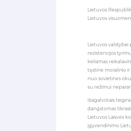
Lietuvos Respubli
Lietuvos visuomen
Lietuvos valstybei
rezistencijos tyrim
keliamas reikalavi
tęstine moralinio i
nuo sovietinės okup
su režimui neparan
Išsigalvotais teigin
dangstomas tikrasis
Lietuvos Laisvės ko
įgyvendinimo Lietu