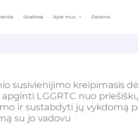
entai
Skaitiniai
Apie mus
Parama
io susivienijimo kreipimasis dė
 apginti LGGRTC nuo priešiškų
mo ir sustabdyti jų vykdomą po
imą su jo vadovu