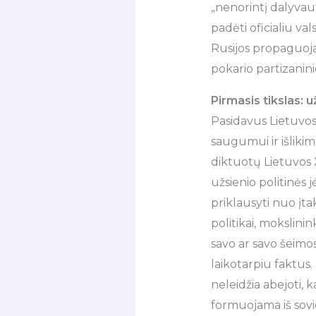
„nenorintį dalyvau
padėti oficialiu val
Rusijos propaguojam
pokario partizaninio
Pirmasis tikslas: u
Pasidavus Lietuvos
saugumui ir išliki
diktuotų Lietuvos XX
užsienio politinės 
priklausyti nuo įtak
politikai, mokslinin
savo ar savo šeimo
laikotarpiu faktus
neleidžia abejoti,
formuojama iš sov