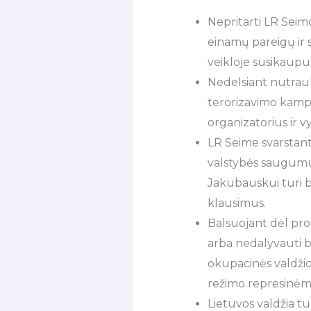
Nepritarti LR Seim
einamų pareigų ir s
veikloje susikaupu
Nedelsiant nutraukt
terorizavimo kampani
organizatorius ir v
LR Seime svarstant
valstybės saugumui i
Jakubauskui turi bū
klausimus.
Balsuojant dėl pro
arba nedalyvauti b
okupacinės valdžio
režimo represinėmi
Lietuvos valdžia tur