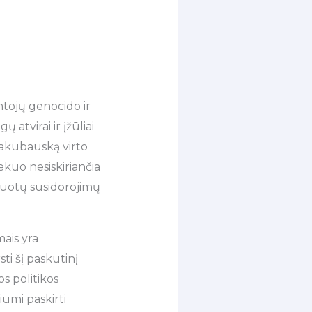
ntojų genocido ir
atvirai ir įžūliai
Jakubauską virto
ekuo nesiskiriančia
yvuotų susidorojimų
mais yra
ti šį paskutinį
os politikos
umi paskirti