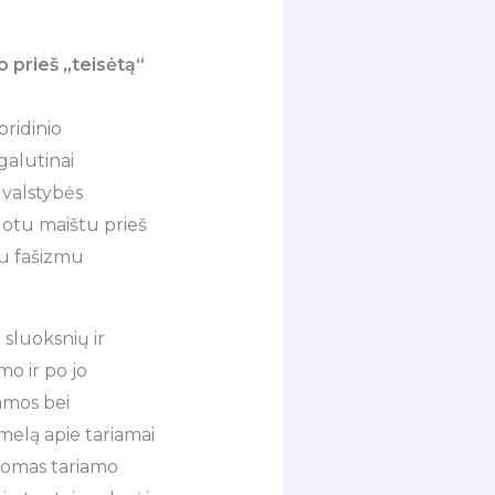
lo prieš „teisėtą“
ridinio
galutinai
 valstybės
uotu maištu prieš
ju fašizmu
ų sluoksnių ir
mo ir po jo
amos bei
 melą apie tariamai
aikomas tariamo