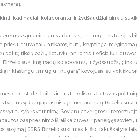
 asmenų.
tikinti, kad naciai, kolaborantai ir žydšaudžiai ginklu suki
erėmus sąmoningiems arba nesąmoningiems Rusijos hib
 prieš Lietuvą talkininkams, būtų kryptingai mėginama 
 siektą tikslą pačių lietuvių rankomis ir oficialiu Lietuvos
i Birželio sukilimą nacių kolaborantų ir žydšaudžių ginkl
žią ir klastingu „smūgiu į nugarą“ kovojusiai su vokiškuo
ės pakeisti dėl bailios ir prisitaikėliškos Lietuvos politini
įsitvirtinusį daugiaprasmišką ir nenuoseklų Birželio sukili
ios vyriausybės vertinimą. Sovietų pavergtos ir terorizuoj
 tautos pasipriešinimo išraiška buvęs ir paneigęs sovietų
 įstojimą į SSRS Birželio sukilimas iki šiol faktiškai yra l