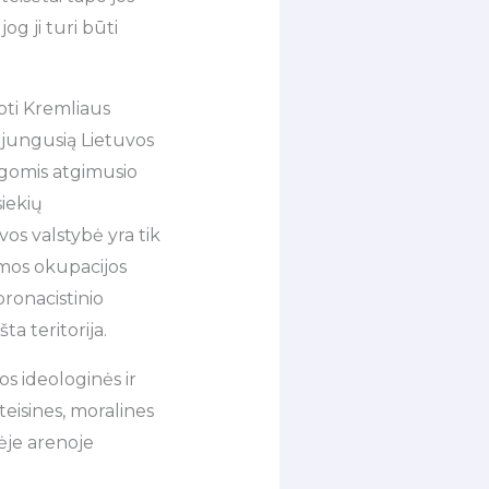
g ji turi būti
oti Kremliaus
sijungusią Lietuvos
ygomis atgimusio
siekių
os valstybė yra tik
mos okupacijos
pronacistinio
ta teritorija.
 ideologinės ir
teisines, moralines
nėje arenoje