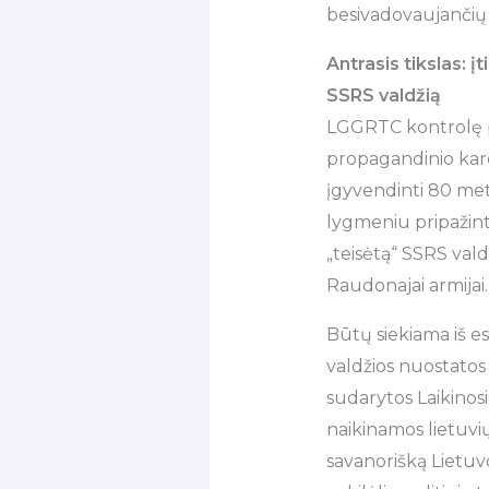
besivadovaujančių
Antrasis tikslas: į
SSRS valdžią
LGGRTC kontrolę p
propagandinio karo
įgyvendinti 80 metų
lygmeniu pripažint
„teisėtą“ SSRS vald
Raudonajai armijai.
Būtų siekiama iš esm
valdžios nuostatos 
sudarytos Laikinos
naikinamos lietuvių
savanorišką Lietuvos