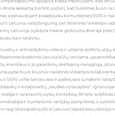
o trumparegiškumo sąlygota klaida implikuojant, kad lietu
ti. Atvirai siekiama įtvirtinti požiūrį, kad Sukilimas buvo ne 
as, pasinaudojant prasidėjusiu komunistinės SSRS ir naci
kurti Lietuvos valstybingumą, bet hitlerinės Vokietijos v
entų Lietuvoje įvykdyta masinė ginkluota diversija prieš
ausiu karo tarpsniu.
tuviškų ir antivalstybinių vidaus ir užsienio politinių jėg
elbiamomis išvadomis Lietuva būtų verčiama „savanoriškai“
ų Kremliaus ir jo parankinių skelbiamą melagingą „istorin
 vyriausybė buvo klusnūs nacistinės Vokietijos kolaborantai 
o SSRS uoliai tarnavusios ir padėjusios sunaikinti valsty
išdavikų ir kolaborantų „liaudies vyriausybės“. Ignoruoja
es realijas ir tarptautinį įvykių kontekstą, Birželio sukilimas
mokratijos ir humanizmo vertybių pamynimas, o sukilėliai 
i ir negrįžtamai išbraukti iš Lietuvos laisvės kovų istorijos