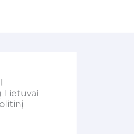
l
 Lietuvai
litinį