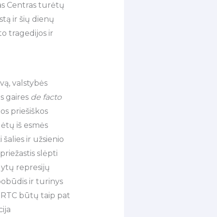
as Centras turėtų
tą ir šių dienų
o tragedijos ir
ą, valstybės
s gaires
de facto
tos priešiškos
dėtų iš esmės
šalies ir užsienio
priežastis slėpti
dytų represijų
obūdis ir turinys
GGRTC būtų taip pat
ija