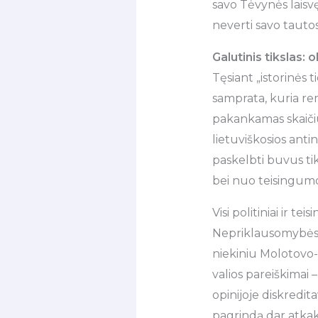
savo Tėvynės laisv
neverti savo tautos 
Galutinis tikslas:
Tęsiant „istorinės 
samprata, kuria rem
pakankamas skaičiu
lietuviškosios antin
paskelbti buvus tik
bei nuo teisingumo
Visi politiniai ir t
Nepriklausomybės a
niekiniu Molotovo-
valios pareiškimai 
opinijoje diskredit
pagrindą dar atkakli