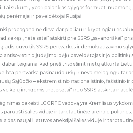
. Tai sukurtų ypač palankias sąlygas formuoti nuomonę, jo
ių perėmėjai ir paveldėtojai Rusijai.
ki propagandinė dirva dar plačiau ir kryptingiau eskalu
ad siekęs „neteisėtai“ atskirti prie SSRS „savanoriškai“ pri
Sąjūdis buvo tik SSRS pertvarkos ir demokratizavimo sąl
nio antisovietinio judėjimo idėjų paveldėtojas ir jo politinių 
 dabar teigiama, kad prieš trisdešimt metų atkurta Lietuv
elbta pertvarka pasinaudojusių ir neva melagingu taria
ių Sąjūdžio – ekstremistinio nacionalistinio, fašistinio ir 
 veikėjų intrigomis „neteisėtai“ nuo SSRS atskirta ir atplėš
ginimas pakeisti LGGRTC vadovą yra Kremliaus vykdomos
 paruošti šalies viduje ir tarptautinėje arenoje politines, 
elaidas naujai Lietuvos aneksijai šalies viduje ir tarptauti