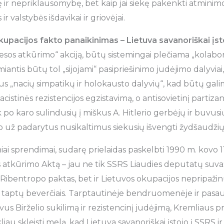
ę ir nepriklausomybę, bet kaip jai siekę pakenkti atminim
ir valstybės išdavikai ir griovėjai.
 okupacijos fakto panaikinimas –
Lietuva savanoriškai įst
tiesos atkūrimo“ akciją, būtų sistemingai plečiama „kolabo
iantis būtų tol „sijojami“ pasipriešinimo judėjimo dalyviai
s „nacių simpatikų ir holokausto dalyvių“, kad būtų gali
acistinės rezistencijos egzistavimą, o antisovietinį partiza
 po karo sulindusių į miškus A. Hitlerio gerbėjų ir buvusi
 už padarytus nusikaltimus siekusių išvengti žydšaudžių
eisiniai sprendimai, sudarę prielaidas paskelbti 1990 m. kovo 1
tkūrimo Aktą – jau ne tik SSRS Liaudies deputatų suvaž
Ribentropo paktas, bet ir Lietuvos okupacijos nepripažin
– taptų beverčiais. Tarptautinėje bendruomenėje ir pasaul
avus Birželio sukilimą ir rezistencinį judėjimą, Kremliau
au skleisti melą, kad Lietuva savanoriškai įstojo į SSRS ir 