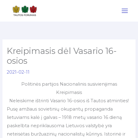
Pereiti
prie
turinio
Kreipimasis dėl Vasario 16-
osios
2021-02-11
Politinės partijos Nacionalinis susivienijimas
Kreipimasis
Neleiskime ištrinti Vasario 16-osios iš Tautos atminties!
Pusę amžiaus sovietinių okupantų propaganda
lietuviams kalė į galvas – 1918 metų vasario 16 dieną
paskelbta nepriklausoma Lietuvos valstybė yra
neteisėtas buržuazinių nacionalistų kūrinys. Istorinė ir