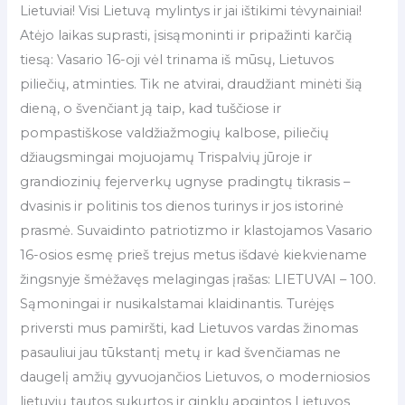
Lietuviai! Visi Lietuvą mylintys ir jai ištikimi tėvynainiai!
Atėjo laikas suprasti, įsisąmoninti ir pripažinti karčią
tiesą: Vasario 16-oji vėl trinama iš mūsų, Lietuvos
piliečių, atminties. Tik ne atvirai, draudžiant minėti šią
dieną, o švenčiant ją taip, kad tuščiose ir
pompastiškose valdžiažmogių kalbose, piliečių
džiaugsmingai mojuojamų Trispalvių jūroje ir
grandiozinių fejerverkų ugnyse pradingtų tikrasis –
dvasinis ir politinis tos dienos turinys ir jos istorinė
prasmė. Suvaidinto patriotizmo ir klastojamos Vasario
16-osios esmę prieš trejus metus išdavė kiekviename
žingsnyje šmėžavęs melagingas įrašas: LIETUVAI – 100.
Sąmoningai ir nusikalstamai klaidinantis. Turėjęs
priversti mus pamiršti, kad Lietuvos vardas žinomas
pasauliui jau tūkstantį metų ir kad švenčiamas ne
daugelį amžių gyvuojančios Lietuvos, o moderniosios
lietuvių tautos sukurtos ir ginklu apgintos Lietuvos