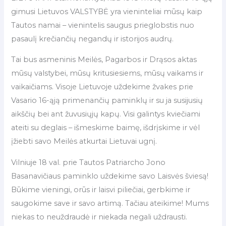
gimusi Lietuvos VALSTYBĖ yra vieninteliai mūsų kaip
Tautos namai – vienintelis saugus prieglobstis nuo
pasaulį krečiančių negandų ir istorijos audrų.
Tai bus asmeninis Meilės, Pagarbos ir Drąsos aktas
mūsų valstybei, mūsų kritusiesiems, mūsų vaikams ir
vaikaičiams. Visoje Lietuvoje uždekime žvakes prie
Vasario 16-ąją primenančių paminklų ir su ja susijusių
aikščių bei ant žuvusiųjų kapų. Visi galintys kviečiami
ateiti su deglais – išmeskime baimę, išdrįskime ir vėl
įžiebti savo Meilės atkurtai Lietuvai ugnį.
Vilniuje 18 val. prie Tautos Patriarcho Jono
Basanavičiaus paminklo uždekime savo Laisvės šviesą!
Būkime vieningi, orūs ir laisvi piliečiai, gerbkime ir
saugokime save ir savo artimą. Tačiau ateikime! Mums
niekas to neuždraudė ir niekada negali uždrausti.