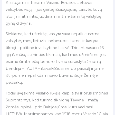
Klastojama ir trinama Vasario 16-osios Lietuvos
valstybės viziją ir jos garbę išsaugojusių Laisvės kovų
istorija ir atmintis, juodinami ir šmeižiami tą valstybę
gynę didvyriai.
Siekiama, kad užmiršę, kas yra sava nepriklausoma
valstybė, mes, lietuviai, nebesuprastume, ir kas yra
tikroji – politinė ir valstybinė Laisvė. Trinant Vasario 16-
ąją iš mūsų atminties tikimasi, kad mes užmiršime, jos
esame šimtmečių bendro likimo susaistyta žmonių
bendrija – TAUTA – išsivaikščiosime po pasaulį ir jame
ištirpsime nepalikdami savo buvimo šioje Žemėje
pėdsakų.
Todėl švęskime Vasario 16-ąją kaip laisvi ir orūs žmonės.
Suprantantys, kad turime tik vieną Tėvynę – mažą
Žemės lopinėlį prie Baltijos jūros, kuris vadinasi
LIETUVA. Ir atsimenantys, kad 1918 metų Vasario 16-ąją