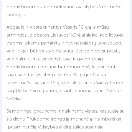
nepriklausomos ir demokratinės valstybės šimtmečio
jubiliejus.
Apgaule ir klasta trinantys Vasario 16-ąją iš mūsų
atminties „globalios Lietuvos“ kūrėjai siekia, kad lietuviai
visiems laikams pamirštų ir net nepajėgtų įsivaizduoti,
kad jie gali būti valstybinė tauta. Kad jie nebesuprastų,
kad gali ir turi teisę valdyti save ir gyventi kaip
nepriklausoma politinė bendruomenė, laisvai lemti
savo kaip tautos ateitį ir likimą. Kaip gūdžiausiu
sovietmečiu, Vasario 16-ąją vėl slegia ir jos šviesą temdo
sugrįžę baimių ir įtarimų esant „nacionalistine“ švente
šešėliai.
Sąmoningai griaunama ir naikinama viskas, kas susiję su
šia diena. Trukdoma įrengti ją menančią ir simboliškai
įprasminančią Valstybės aikštę šalies sostinėje.