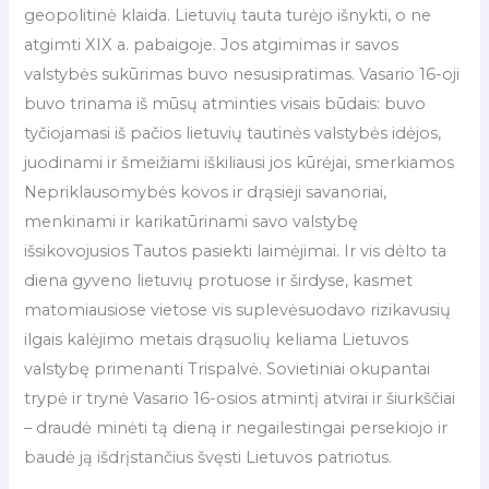
geopolitinė klaida. Lietuvių tauta turėjo išnykti, o ne
atgimti XIX a. pabaigoje. Jos atgimimas ir savos
valstybės sukūrimas buvo nesusipratimas. Vasario 16-oji
buvo trinama iš mūsų atminties visais būdais: buvo
tyčiojamasi iš pačios lietuvių tautinės valstybės idėjos,
juodinami ir šmeižiami iškiliausi jos kūrėjai, smerkiamos
Nepriklausomybės kovos ir drąsieji savanoriai,
menkinami ir karikatūrinami savo valstybę
išsikovojusios Tautos pasiekti laimėjimai. Ir vis dėlto ta
diena gyveno lietuvių protuose ir širdyse, kasmet
matomiausiose vietose vis suplevėsuodavo rizikavusių
ilgais kalėjimo metais drąsuolių keliama Lietuvos
valstybę primenanti Trispalvė. Sovietiniai okupantai
trypė ir trynė Vasario 16-osios atmintį atvirai ir šiurkščiai
– draudė minėti tą dieną ir negailestingai persekiojo ir
baudė ją išdrįstančius švęsti Lietuvos patriotus.