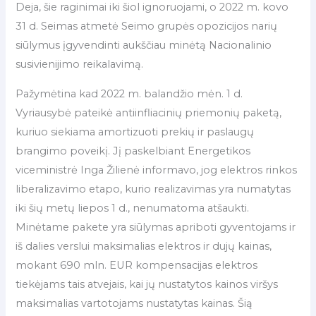
Deja, šie raginimai iki šiol ignoruojami, o 2022 m. kovo
31 d. Seimas atmetė Seimo grupės opozicijos narių
siūlymus įgyvendinti aukščiau minėtą Nacionalinio
susivienijimo reikalavimą.
Pažymėtina kad 2022 m. balandžio mėn. 1 d.
Vyriausybė pateikė antiinfliacinių priemonių paketą,
kuriuo siekiama amortizuoti prekių ir paslaugų
brangimo poveikį. Jį paskelbiant Energetikos
viceministrė Inga Žilienė informavo, jog elektros rinkos
liberalizavimo etapo, kurio realizavimas yra numatytas
iki šių metų liepos 1 d., nenumatoma atšaukti.
Minėtame pakete yra siūlymas apriboti gyventojams ir
iš dalies verslui maksimalias elektros ir dujų kainas,
mokant 690 mln. EUR kompensacijas elektros
tiekėjams tais atvejais, kai jų nustatytos kainos viršys
maksimalias vartotojams nustatytas kainas. Šią