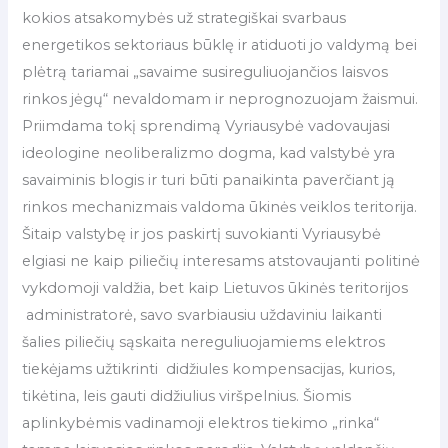
kokios atsakomybės už strategiškai svarbaus
energetikos sektoriaus būklę ir atiduoti jo valdymą bei
plėtrą tariamai „savaime susireguliuojančios laisvos
rinkos jėgų“ nevaldomam ir neprognozuojam žaismui.
Priimdama tokį sprendimą Vyriausybė vadovaujasi
ideologine neoliberalizmo dogma, kad valstybė yra
savaiminis blogis ir turi būti panaikinta paverčiant ją
rinkos mechanizmais valdoma ūkinės veiklos teritorija.
Šitaip valstybę ir jos paskirtį suvokianti Vyriausybė
elgiasi ne kaip piliečių interesams atstovaujanti politinė
vykdomoji valdžia, bet kaip Lietuvos ūkinės teritorijos
administratorė, savo svarbiausiu uždaviniu laikanti
šalies piliečių sąskaita nereguliuojamiems elektros
tiekėjams užtikrinti didžiules kompensacijas, kurios,
tikėtina, leis gauti didžiulius viršpelnius. Šiomis
aplinkybėmis vadinamoji elektros tiekimo „rinka“