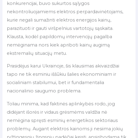
konkurencijai, buvo sukurtos sąlygos
nekontroliuojamiems elektros perpardavinėtojams,
kurie negali sumažinti elektros energijos kainų,
parazituoti ir gauti viršpelnius vartotojų sąskaita.
Klausta, kodėl papildomų intervencijų pagalba
nemėginama nors kiek apriboti kainų augimą
ekstremalių situacijų metu.
Prasidėjus karui Ukrainoje, šis klausimas akivaizdžiai
tapo ne tik esminiu iššūkiu šalies ekonominiam ir
socialiniam stabilumui, bet ir fundamentalia
nacionalinio saugumo problema.
Toliau minima, kad faktinės aplinkybės rodo, jog
didėjant išorės ir vidaus grėsmėms valdžia nė
nemėgina spręsti esminių energetikos sektoriaus
problemų. Augant elektros kainoms ji nesiima jokių
ryžtingesnių žingsnių padėčiai keisti, apsiribodama tik