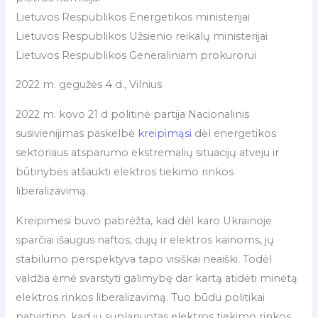
Lietuvos Respublikos Energetikos ministerijai
Lietuvos Respublikos Užsienio reikalų ministerijai
Lietuvos Respublikos Generaliniam prokurorui
2022 m. gegužės 4 d., Vilnius
2022 m. kovo 21 d politinė partija Nacionalinis
susivienijimas paskelbė
kreipimąsi
dėl energetikos
sektoriaus atsparumo ekstremalių situacijų atveju ir
būtinybės atšaukti elektros tiekimo rinkos
liberalizavimą.
Kreipimesi buvo pabrėžta, kad dėl karo Ukrainoje
sparčiai išaugus naftos, dujų ir elektros kainoms, jų
stabilumo perspektyva tapo visiškai neaiški. Todėl
valdžia ėmė svarstyti galimybę dar kartą atidėti minėtą
elektros rinkos liberalizavimą. Tuo būdu politikai
patvirtino, kad jų suplanuotas elektros tiekimo rinkos