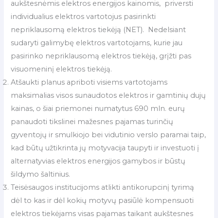
aukštesnėmis elektros energijos kainomis, priversti
individualius elektros vartotojus pasirinkti
nepriklausomą elektros tiekėją (NET). Nedelsiant
sudaryti galimybę elektros vartotojams, kurie jau
pasirinko nepriklausomą elektros tiekėją, grįžti pas
visuomeninį elektros tiekėją.
Atšaukti planus apriboti visiems vartotojams
maksimalias visos sunaudotos elektros ir gamtinių dujų
kainas, o šiai priemonei numatytus 690 mln. eurų
panaudoti tikslinei mažesnes pajamas turinčių
gyventojų ir smulkiojo bei vidutinio verslo paramai taip,
kad būtų užtikrinta jų motyvacija taupyti ir investuoti į
alternatyvias elektros energijos gamybos ir būstų
šildymo šaltinius.
Teisėsaugos institucijoms atlikti antikorupcinį tyrimą
dėl to kas ir dėl kokių motyvų pasiūlė kompensuoti
elektros tiekėjams visas pajamas taikant aukštesnes