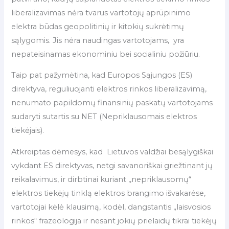
liberalizavimas nėra tvarus vartotojų aprūpinimo
elektra būdas geopolitinių ir kitokių sukrėtimų
sąlygomis. Jis nėra naudingas vartotojams, yra
nepateisinamas ekonominiu bei socialiniu požiūriu.
Taip pat pažymėtina, kad Europos Sąjungos (ES)
direktyva, reguliuojanti elektros rinkos liberalizavimą,
nenumato papildomų finansinių paskatų vartotojams
sudaryti sutartis su NET (Nepriklausomais elektros
tiekėjais).
Atkreiptas dėmesys, kad Lietuvos valdžiai besąlygiškai
vykdant ES direktyvas, netgi savanoriškai griežtinant jų
reikalavimus, ir dirbtinai kuriant ,,nepriklausomų“
elektros tiekėjų tinklą elektros brangimo išvakarėse,
vartotojai kėlė klausimą, kodėl, dangstantis „laisvosios
rinkos“ frazeologija ir nesant jokių prielaidų tikrai tiekėjų