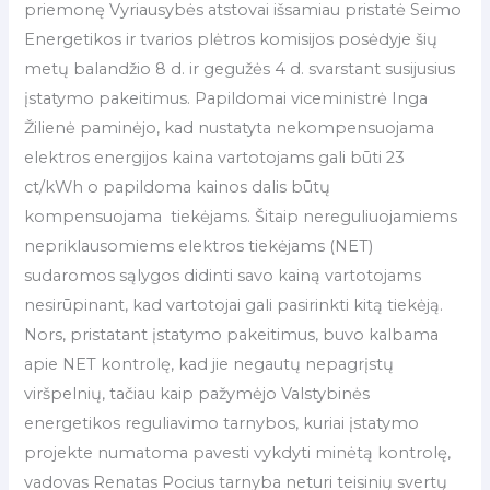
priemonę Vyriausybės atstovai išsamiau pristatė Seimo
Energetikos ir tvarios plėtros komisijos posėdyje šių
metų balandžio 8 d. ir gegužės 4 d. svarstant susijusius
įstatymo pakeitimus. Papildomai viceministrė Inga
Žilienė paminėjo, kad nustatyta nekompensuojama
elektros energijos kaina vartotojams gali būti 23
ct/kWh o papildoma kainos dalis būtų
kompensuojama tiekėjams. Šitaip nereguliuojamiems
nepriklausomiems elektros tiekėjams (NET)
sudaromos sąlygos didinti savo kainą vartotojams
nesirūpinant, kad vartotojai gali pasirinkti kitą tiekėją.
Nors, pristatant įstatymo pakeitimus, buvo kalbama
apie NET kontrolę, kad jie negautų nepagrįstų
viršpelnių, tačiau kaip pažymėjo Valstybinės
energetikos reguliavimo tarnybos, kuriai įstatymo
projekte numatoma pavesti vykdyti minėtą kontrolę,
vadovas Renatas Pocius tarnyba neturi teisinių svertų