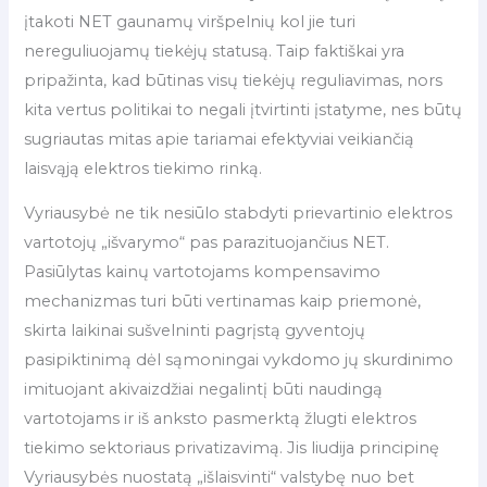
įtakoti NET gaunamų viršpelnių kol jie turi
nereguliuojamų tiekėjų statusą. Taip faktiškai yra
pripažinta, kad būtinas visų tiekėjų reguliavimas, nors
kita vertus politikai to negali įtvirtinti įstatyme, nes būtų
sugriautas mitas apie tariamai efektyviai veikiančią
laisvąją elektros tiekimo rinką.
Vyriausybė ne tik nesiūlo stabdyti prievartinio elektros
vartotojų „išvarymo“ pas parazituojančius NET.
Pasiūlytas kainų vartotojams kompensavimo
mechanizmas turi būti vertinamas kaip priemonė,
skirta laikinai sušvelninti pagrįstą gyventojų
pasipiktinimą dėl sąmoningai vykdomo jų skurdinimo
imituojant akivaizdžiai negalintį būti naudingą
vartotojams ir iš anksto pasmerktą žlugti elektros
tiekimo sektoriaus privatizavimą. Jis liudija principinę
Vyriausybės nuostatą „išlaisvinti“ valstybę nuo bet