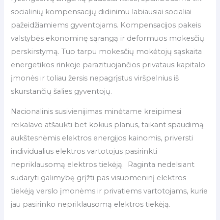
socialinių kompensacijų didinimu labiausiai socialiai
pažeidžiamiems gyventojams. Kompensacijos pakeis
valstybės ekonominę sąrangą ir deformuos mokesčių
perskirstymą. Tuo tarpu mokesčių mokėtojų sąskaita
energetikos rinkoje parazituojančios privataus kapitalo
įmonės ir toliau žersis nepagrįstus viršpelnius iš
skurstančių šalies gyventojų.
Nacionalinis susivienijimas minėtame kreipimesi
reikalavo atšaukti bet kokius planus, taikant spaudimą
aukštesnėmis elektros energijos kainomis, priversti
individualius elektros vartotojus pasirinkti
nepriklausomą elektros tiekėją. Raginta nedelsiant
sudaryti galimybę grįžti pas visuomeninį elektros
tiekėją verslo įmonėms ir privatiems vartotojams, kurie
jau pasirinko nepriklausomą elektros tiekėją.