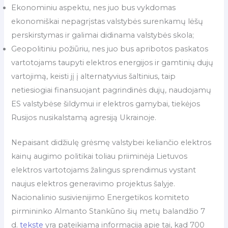
Ekonominiu aspektu, nes juo bus vykdomas
ekonomiškai nepagrįstas valstybės surenkamų lėšų
perskirstymas ir galimai didinama valstybės skola;
Geopolitiniu požiūriu, nes juo bus apribotos paskatos
vartotojams taupyti elektros energijos ir gamtinių dujų
vartojimą, keisti jį į alternatyvius šaltinius, taip
netiesiogiai finansuojant pagrindinės dujų, naudojamų
ES valstybėse šildymui ir elektros gamybai, tiekėjos
Rusijos nusikalstamą agresiją Ukrainoje.
Nepaisant didžiulę grėsmę valstybei keliančio elektros
kainų augimo politikai toliau priiminėja Lietuvos
elektros vartotojams žalingus sprendimus vystant
naujus elektros generavimo projektus šalyje.
Nacionalinio susivienijimo Energetikos komiteto
pirmininko Almanto Stankūno šių metų balandžio 7
d.
tekste
yra pateikiama informacija apie tai, kad 700