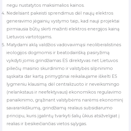
negu nustatytos maksimalios kainos.
Nedelsiant pakeisti sprendimus dėl naujų elektros
generavimo jėgainių vystymo taip, kad nauji projektai
pirmiausia būtų skirti mažinti elektros energijos kainą
Lietuvos vartotojams.
Matydami aklą valdžios vadovavimąsi neoliberalistinės
ieologijos dogmomis ir beatodairišką pasiryžimą
vykdyti jomis grindžiamas ES direktyvas net Lietuvos
piliečių masinio skurdinimo ir valstybės silpninimo
sąskaita dar kartą primygtinai reikalaujame iškelti ES
lygmeniu klausimą dėl centralizuoto ir neveiksmingo
(nelankstaus ir neefektyvaus) ekonomikos regulavimo
panaikinimo, grąžinant valstybėms narėms ekonominį
savarankiškumą, grindžiamą realaus subsidiarumo
principu, kuris įgalintų tvarkyti šalių ūkius atsižvelgiat į
realias ir besikeičiančias vietos sąlygas.