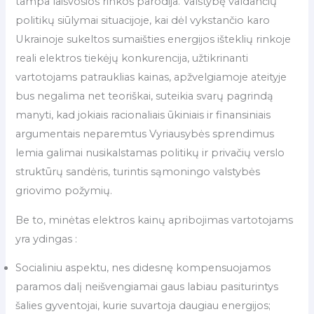
tampa laisvosios rinkos parodija. Valstybę valdančių
politikų siūlymai situacijoje, kai dėl vykstančio karo
Ukrainoje sukeltos sumaišties energijos išteklių rinkoje
reali elektros tiekėjų konkurencija, užtikrinanti
vartotojams patrauklias kainas, apžvelgiamoje ateityje
bus negalima net teoriškai, suteikia svarų pagrindą
manyti, kad jokiais racionaliais ūkiniais ir finansiniais
argumentais neparemtus Vyriausybės sprendimus
lemia galimai nusikalstamas politikų ir privačių verslo
struktūrų sandėris, turintis sąmoningo valstybės
griovimo požymių.
Be to, minėtas elektros kainų apribojimas vartotojams
yra ydingas :
Socialiniu aspektu, nes didesnę kompensuojamos
paramos dalį neišvengiamai gaus labiau pasiturintys
šalies gyventojai, kurie suvartoja daugiau energijos;