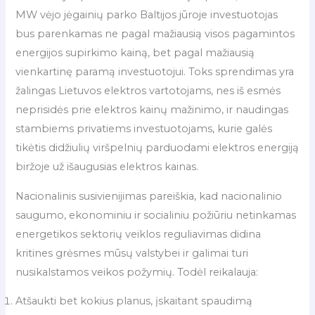
MW vėjo jėgainių parko Baltijos jūroje investuotojas
bus parenkamas ne pagal mažiausią visos pagamintos
energijos supirkimo kainą, bet pagal mažiausią
vienkartinę paramą investuotojui. Toks sprendimas yra
žalingas Lietuvos elektros vartotojams, nes iš esmės
neprisidės prie elektros kainų mažinimo, ir naudingas
stambiems privatiems investuotojams, kurie galės
tikėtis didžiulių viršpelnių parduodami elektros energiją
biržoje už išaugusias elektros kainas.
Nacionalinis susivienijimas pareiškia, kad nacionalinio
saugumo, ekonominiu ir socialiniu požiūriu netinkamas
energetikos sektorių veiklos reguliavimas didina
kritines grėsmes mūsų valstybei ir galimai turi
nusikalstamos veikos požymių. Todėl reikalauja:
Atšaukti bet kokius planus, įskaitant spaudimą