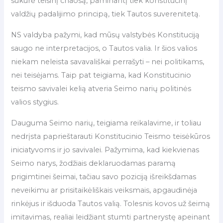
sukūrė teisinį chaosą, paminantį tiek konstitucinį
valdžių padalijimo principą, tiek Tautos suverenitetą.
NS valdyba pažymi, kad mūsų valstybės Konstituciją
saugo ne interpretacijos, o Tautos valia. Ir šios valios
niekam neleista savavališkai perrašyti – nei politikams,
nei teisėjams. Taip pat teigiama, kad Konstitucinio
teismo savivalei kelią atveria Seimo narių politinės
valios stygius.
Dauguma Seimo narių, teigiama reikalavime, ir toliau
nedrįsta paprieštarauti Konstitucinio Teismo teisėkūros
iniciatyvoms ir jo savivalei. Pažymima, kad kiekvienas
Seimo narys, žodžiais deklaruodamas paramą
prigimtinei šeimai, tačiau savo poziciją išreikšdamas
neveikimu ar prisitaikėliškais veiksmais, apgaudinėja
rinkėjus ir išduoda Tautos valią. Tolesnis kovos už šeimą
imitavimas, realiai leidžiant stumti partnerystę apeinant