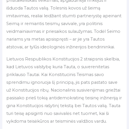
prisitaikėliškais veiksmais, apgaudinėja rinkėjus ir
išduoda Tautos valią. Tolesnis kovos už šeimą
imitavimas, realiai leidžiant stumti partnerystę apeinant
Seimą ir remiantis teismų savivale, yra politinis
veidmainiavimas ir priesaikos sulaužymas. Todėl Seimo
nariams yra metas apsispręsti – ar jie yra Tautos
atstovai, ar tylūs ideologinės inžinerijos bendrininkai.
Lietuvos Respublikos Konstitucijos 2 straipsnis skelbia,
kad Lietuvos valstybę kuria Tauta, o suverenitetas
priklauso Tautai. Kai Konstitucinis Teismas savo
sprendimu ignoruoja šį principą, jis pats pastato save
už Konstitucijos ribų. Nacionalinis susivienijimas griežtai
pasisako prieš tokią antidemokratinę teisinę inžineriją ir
gina Konstitucijos rašytinį tekstą bei Tautos valią. Tauta
turi teisę apsiginti nuo savivalės net tuomet, kai ši
vykdoma teisėkūros ar teisminės valdžios vardu.