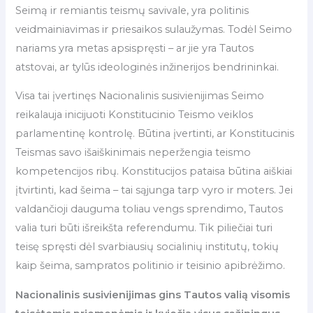
Seimą ir remiantis teismų savivale, yra politinis
veidmainiavimas ir priesaikos sulaužymas. Todėl Seimo
nariams yra metas apsispręsti – ar jie yra Tautos
atstovai, ar tylūs ideologinės inžinerijos bendrininkai.
Visa tai įvertinęs Nacionalinis susivienijimas Seimo
reikalauja inicijuoti Konstitucinio Teismo veiklos
parlamentinę kontrolę. Būtina įvertinti, ar Konstitucinis
Teismas savo išaiškinimais neperžengia teismo
kompetencijos ribų. Konstitucijos pataisa būtina aiškiai
įtvirtinti, kad šeima – tai sąjunga tarp vyro ir moters. Jei
valdančioji dauguma toliau vengs sprendimo, Tautos
valia turi būti išreikšta referendumu. Tik piliečiai turi
teisę spręsti dėl svarbiausių socialinių institutų, tokių
kaip šeima, sampratos politinio ir teisinio apibrėžimo.
Nacionalinis susivienijimas gins Tautos valią visomis