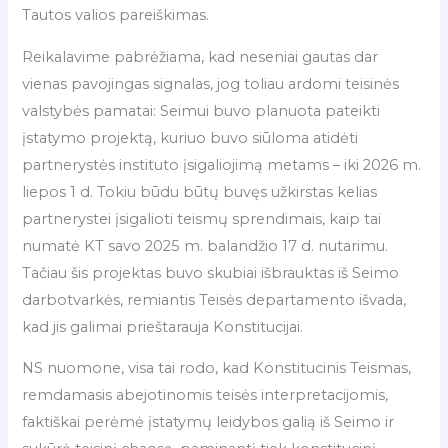
Tautos valios pareiškimas.
Reikalavime pabrėžiama, kad neseniai gautas dar
vienas pavojingas signalas, jog toliau ardomi teisinės
valstybės pamatai: Seimui buvo planuota pateikti
įstatymo projektą, kuriuo buvo siūloma atidėti
partnerystės instituto įsigaliojimą metams – iki 2026 m.
liepos 1 d. Tokiu būdu būtų buvęs užkirstas kelias
partnerystei įsigalioti teismų sprendimais, kaip tai
numatė KT savo 2025 m. balandžio 17 d. nutarimu.
Tačiau šis projektas buvo skubiai išbrauktas iš Seimo
darbotvarkės, remiantis Teisės departamento išvada,
kad jis galimai prieštarauja Konstitucijai.
NS nuomone, visa tai rodo, kad Konstitucinis Teismas,
remdamasis abejotinomis teisės interpretacijomis,
faktiškai perėmė įstatymų leidybos galią iš Seimo ir