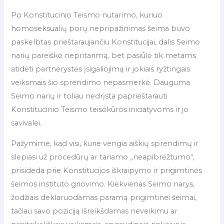
Po Konstitucinio Teismo nutarimo, kuriuo
homoseksualių porų nepripažinimas šeima buvo
paskelbtas prieštaraujančiu Konstitucijai, dalis Seimo
narių pareiškė nepritarimą, bet pasiūlė tik metams
atidėti partnerystės įsigaliojimą ir jokiais ryžtingais
veiksmais šio sprendimo nepasmerkė. Dauguma
Seimo narių ir toliau nedrįsta paprieštarauti
Konstitucinio Teismo teisėkūros iniciatyvoms ir jo
savivalei.
Pažymime, kad visi, kurie vengia aiškių sprendimų ir
slepiasi už procedūrų ar tariamo „neapibrėžtumo“,
prisideda prie Konstitucijos iškraipymo ir prigimtinės
šeimos instituto griovimo. Kiekvienas Seimo narys,
žodžiais deklaruodamas paramą prigimtinei šeimai,
tačiau savo poziciją išreikšdamas neveikimu ar