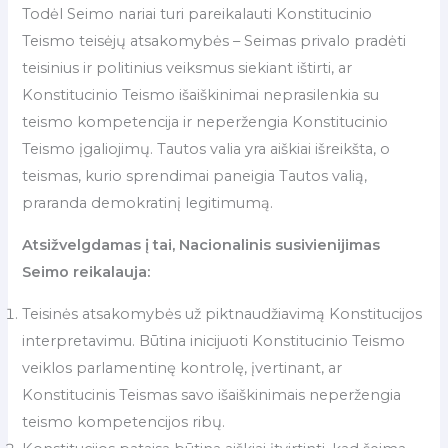
Todėl Seimo nariai turi pareikalauti Konstitucinio
Teismo teisėjų atsakomybės – Seimas privalo pradėti
teisinius ir politinius veiksmus siekiant ištirti, ar
Konstitucinio Teismo išaiškinimai neprasilenkia su
teismo kompetencija ir neperžengia Konstitucinio
Teismo įgaliojimų. Tautos valia yra aiškiai išreikšta, o
teismas, kurio sprendimai paneigia Tautos valią,
praranda demokratinį legitimumą.
Atsižvelgdamas į tai, Nacionalinis susivienijimas
Seimo reikalauja:
Teisinės atsakomybės už piktnaudžiavimą Konstitucijos
interpretavimu. Būtina inicijuoti Konstitucinio Teismo
veiklos parlamentinę kontrolę, įvertinant, ar
Konstitucinis Teismas savo išaiškinimais neperžengia
teismo kompetencijos ribų.