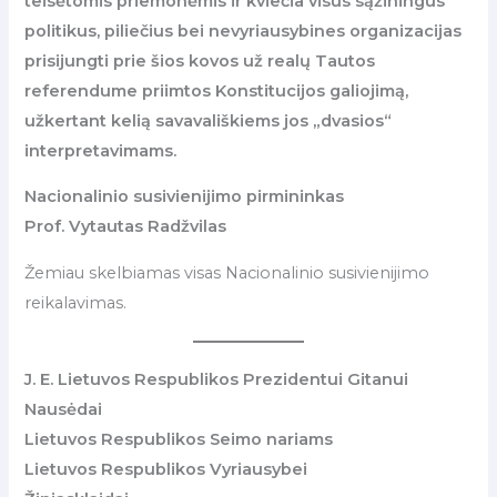
teisėtomis priemonėmis ir kviečia visus sąžiningus
politikus, piliečius bei nevyriausybines organizacijas
prisijungti prie šios kovos už realų Tautos
referendume priimtos Konstitucijos galiojimą,
užkertant kelią savavališkiems jos „dvasios“
interpretavimams.
Nacionalinio susivienijimo pirmininkas
Prof. Vytautas Radžvilas
Žemiau skelbiamas visas Nacionalinio susivienijimo
reikalavimas.
J. E. Lietuvos Respublikos Prezidentui Gitanui
Nausėdai
Lietuvos Respublikos Seimo nariams
Lietuvos Respublikos Vyriausybei