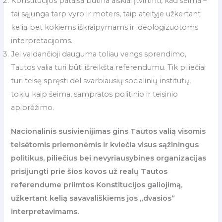
Konstitucijos pataisa būtina aiškiai įtvirtinti, kad šeima –
tai sąjunga tarp vyro ir moters, taip ateityje užkertant
kelią bet kokiems iškraipymams ir ideologizuotoms
interpretacijoms.
Jei valdančioji dauguma toliau vengs sprendimo,
Tautos valia turi būti išreikšta referendumu. Tik piliečiai
turi teisę spręsti dėl svarbiausių socialinių institutų,
tokių kaip šeima, sampratos politinio ir teisinio
apibrėžimo.
Nacionalinis susivienijimas gins Tautos valią visomis
teisėtomis priemonėmis ir kviečia visus sąžiningus
politikus, piliečius bei nevyriausybines organizacijas
prisijungti prie šios kovos už realų Tautos
referendume priimtos Konstitucijos galiojimą,
užkertant kelią savavališkiems jos „dvasios“
interpretavimams.