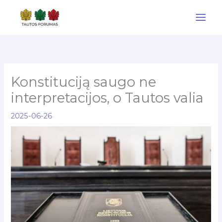
Pereiti
prie
turinio
Konstituciją saugo ne
interpretacijos, o Tautos valia
2025-06-26