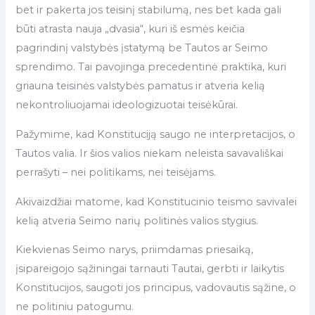
bet ir pakerta jos teisinį stabilumą, nes bet kada gali
būti atrasta nauja „dvasia“, kuri iš esmės keičia
pagrindinį valstybės įstatymą be Tautos ar Seimo
sprendimo. Tai pavojinga precedentinė praktika, kuri
griauna teisinės valstybės pamatus ir atveria kelią
nekontroliuojamai ideologizuotai teisėkūrai.
Pažymime, kad Konstituciją saugo ne interpretacijos, o
Tautos valia. Ir šios valios niekam neleista savavališkai
perrašyti – nei politikams, nei teisėjams.
Akivaizdžiai matome, kad Konstitucinio teismo savivalei
kelią atveria Seimo narių politinės valios stygius.
Kiekvienas Seimo narys, priimdamas priesaiką,
įsipareigojo sąžiningai tarnauti Tautai, gerbti ir laikytis
Konstitucijos, saugoti jos principus, vadovautis sąžine, o
ne politiniu patogumu.