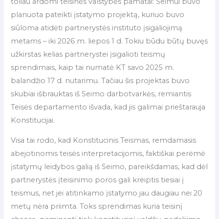
toliau ardomi teisinės valstybės pamatai: Seimui buvo
planuota pateikti įstatymo projektą, kuriuo buvo
siūloma atidėti partnerystės instituto įsigaliojimą
metams – iki 2026 m. liepos 1 d. Tokiu būdu būtų buvęs
užkirstas kelias partnerystei įsigalioti teismų
sprendimais, kaip tai numatė KT savo 2025 m.
balandžio 17 d. nutarimu. Tačiau šis projektas buvo
skubiai išbrauktas iš Seimo darbotvarkės, remiantis
Teisės departamento išvada, kad jis galimai prieštarauja
Konstitucijai.
Visa tai rodo, kad Konstitucinis Teismas, remdamasis
abejotinomis teisės interpretacijomis, faktiškai perėmė
įstatymų leidybos galią iš Seimo, pareikšdamas, kad dėl
partnerystės įteisinimo poros gali kreiptis tiesiai į
teismus, net jei atitinkamo įstatymo jau daugiau nei 20
metų nėra priimta. Toks sprendimas kuria teisinį