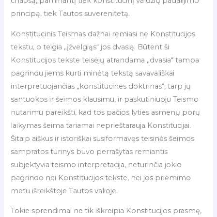
chaosą, paminantį tiek konstitucinį valdžių padalijimo
principą, tiek Tautos suverenitetą.
Konstitucinis Teismas dažnai remiasi ne Konstitucijos
tekstu, o teigia „įžvelgiąs“ jos dvasią. Būtent ši
Konstitucijos tekste teisėjų atrandama „dvasia“ tampa
pagrindu jiems kurti minėtą tekstą savavališkai
interpretuojančias „konstitucines doktrinas“, tarp jų
santuokos ir šeimos klausimu, ir paskutiniuoju Teismo
nutarimu pareikšti, kad tos pačios lyties asmenų porų
laikymas šeima tariamai neprieštarauja Konstitucijai.
Šitaip aiškus ir istoriškai susiformavęs teisinės šeimos
sampratos turinys buvo perrašytas remiantis
subjektyvia teismo interpretacija, neturinčia jokio
pagrindo nei Konstitucijos tekste, nei jos priėmimo
metu išreikštoje Tautos valioje.
Tokie sprendimai ne tik iškreipia Konstitucijos prasmę,