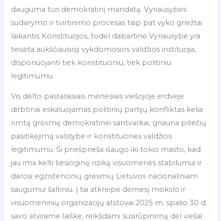
dauguma turi demokratinį mandatą. Vyriausybės
sudarymo ir tvirtinimo procesas taip pat vyko griežtai
laikantis Konstitucijos, todėl dabartinė Vyriausybė yra
teisėta aukščiausioji vykdomosios valdžios institucija,
disponuojanti tiek konstituciniu, tiek politiniu
legitimumu.
Vis dėlto pastaraisiais mėnesiais viešojoje erdvėje
dirbtinai eskaluojamas politinių partijų konfliktas kelia
rimtą grėsmę demokratinei santvarkai, griauna piliečių
pasitikėjimą valstybe ir konstitucinės valdžios
legitimumu. Ši priešprieša išaugo iki tokio masto, kad
jau ima kelti tiesioginę riziką visuomenės stabilumui ir
darosi egzistencinių grėsmių Lietuvos nacionaliniam
saugumui šaltiniu. Į tai atkreipė dėmesį mokslo ir
visuomeninių organizacijų atstovai 2025 m. spalio 30 d.
savo atvirame laiške, reikšdami susirūpinimą dėl viešai