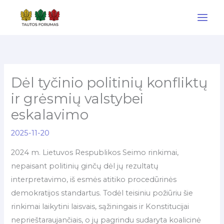
Pereiti
prie
turinio
Dėl tyčinio politinių konfliktų
ir grėsmių valstybei
eskalavimo
2025-11-20
2024 m. Lietuvos Respublikos Seimo rinkimai,
nepaisant politinių ginčų dėl jų rezultatų
interpretavimo, iš esmės atitiko procedūrinės
demokratijos standartus. Todėl teisiniu požiūriu šie
rinkimai laikytini laisvais, sąžiningais ir Konstitucijai
neprieštaraujančiais, o jų pagrindu sudaryta koalicinė